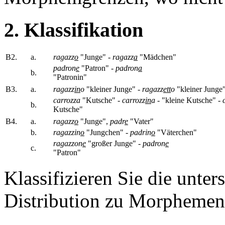
2. Klassifikation
B2.
a.
ragazz
o
"Junge" -
ragazz
a
"Mädchen"
padron
e
"Patron" -
padron
a
b.
"Patronin"
B3.
a.
ragazz
in
o
"kleiner Junge" -
ragazz
ett
o
"kleiner Junge
carrozza
"Kutsche" -
carrozz
in
a
- "kleine Kutsche" -
b.
Kutsche"
B4.
a.
ragazz
o
"Junge",
padr
e
"Vater"
b.
ragazzin
o
"Jungchen" -
padrin
o
"Väterchen"
ragazzon
e
"großer Junge" -
padron
e
c.
"Patron"
Klassifizieren Sie die unte
Distribution zu Morphemen