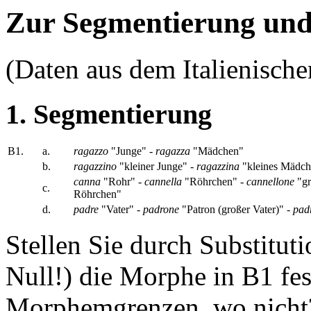
Zur Segmentierung und 
(Daten aus dem Italienische
1. Segmentierung
B1.
a.
ragazzo
"Junge" -
ragazza
"Mädchen"
b.
ragazzino
"kleiner Junge" -
ragazzina
"kleines Mädch
canna
"Rohr" -
cannella
"Röhrchen" -
cannellone
"gr
c.
Röhrchen"
d.
padre
"Vater" -
padrone
"Patron (großer Vater)" -
pad
Stellen Sie durch Substituti
Null!) die Morphe in B1 fes
Morphemgrenzen, wo nicht