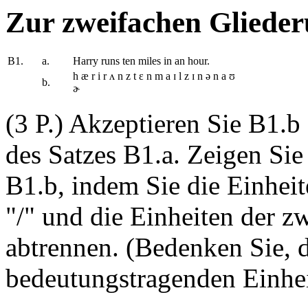
Zur zweifachen Gliede
B1.
a.
Harry runs ten miles in an hour.
h æ r i r ʌ n z t ɛ n m a ɪ l z ɪ n ə n a ʊ
b.
ɚ
(3 P.) Akzeptieren Sie B1.
des Satzes B1.a. Zeigen Si
B1.b, indem Sie die Einheit
"/" und die Einheiten der z
abtrennen. (Bedenken Sie, d
bedeutungstragenden Einhei