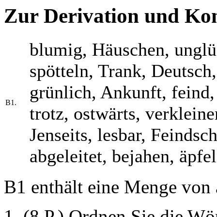
Zur Derivation und Ko
blumig, Häuschen, unglüc
spötteln, Trank, Deutsch,
grünlich, Ankunft, feind, 
B1.
trotz, ostwärts, verklein
Jenseits, lesbar, Feindsc
abgeleitet, bejahen, äpfe
B1 enthält eine Menge von 
(8 P.) Ordnen Sie die Wö