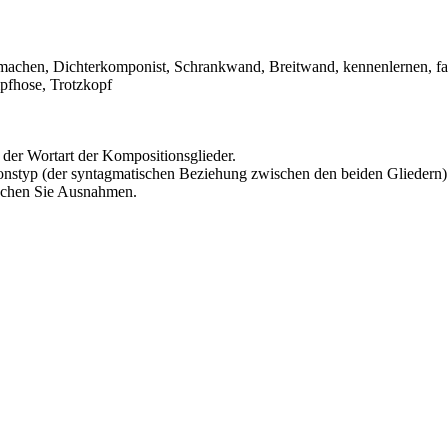
machen, Dichterkomponist, Schrankwand, Breitwand, kennenlernen, fahr
mpfhose, Trotzkopf
der Wortart der Kompositionsglieder.
onstyp (der syntagmatischen Beziehung zwischen den beiden Gliedern)
Suchen Sie Ausnahmen.