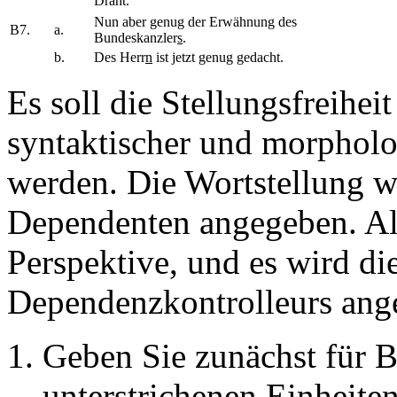
Draht.
Nun aber genug der Erwähnung des
B7.
a.
Bundeskanzler
s
.
b.
Des Herr
n
ist jetzt genug gedacht.
Es soll die Stellungsfreihei
syntaktischer und morpholog
werden. Die Wortstellung 
Dependenten angegeben. All
Perspektive, und es wird di
Dependenzkontrolleurs ang
Geben Sie zunächst für B
unterstrichenen Einheite