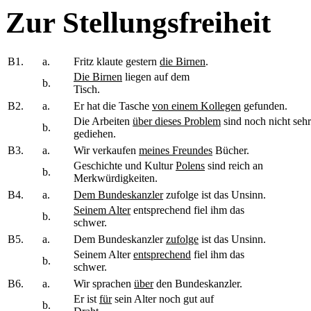
Zur Stellungsfreiheit
B1.
a.
Fritz klaute gestern
die Birnen
.
Die Birnen
liegen auf dem
b.
Tisch.
B2.
a.
Er hat die Tasche
von einem Kollegen
gefunden.
Die Arbeiten
über dieses Problem
sind noch nicht sehr
b.
gediehen.
B3.
a.
Wir verkaufen
meines Freundes
Bücher.
Geschichte und Kultur
Polens
sind reich an
b.
Merkwürdigkeiten.
B4.
a.
Dem Bundeskanzler
zufolge ist das Unsinn.
Seinem Alter
entsprechend fiel ihm das
b.
schwer.
B5.
a.
Dem Bundeskanzler
zufolge
ist das Unsinn.
Seinem Alter
entsprechend
fiel ihm das
b.
schwer.
B6.
a.
Wir sprachen
über
den Bundeskanzler.
Er ist
für
sein Alter noch gut auf
b.