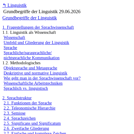
↰
Linguistik
Grundbegriffe der Linguistik
29.06.2026
Grundbegriffe der Linguistik
1. Fragestellungen der Sprachwissenschaft
1.1. Linguistik als Wissenschaft
Wissenschaft
Umfeld und Gliederung der Linguistik
Sprache
Sprachliche/parasprachliche/
nichtsprachliche Kommunikation
1.2. Methodologisches
Objektsprache und Metasprache
Deskriptive und normative Linguistik
Wie geht man in der Sprachwissenschaft vor?
Wissenschaftliche Arbeitstechniken
Sprachlich vs. linguistisch
2. Sprachstruktur
2.1. Funktionen der Sprache
2.2. Teleonomische Hierarchie
2.3. Semiose
2.4. Sprachzeichen
2.5. Significans und Significatum
2.6. Zweifache Gliederung
2.7. Einfache und komplexe Zeichen