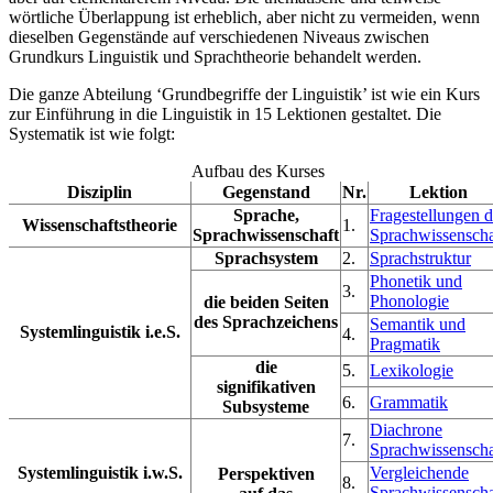
wörtliche Überlappung ist erheblich, aber nicht zu vermeiden, wenn
dieselben Gegenstände auf verschiedenen Niveaus zwischen
Grundkurs Linguistik und Sprachtheorie behandelt werden.
Die ganze Abteilung ‘Grundbegriffe der Linguistik’ ist wie ein Kurs
zur Einführung in die Linguistik in 15 Lektionen gestaltet. Die
Systematik ist wie folgt:
Aufbau des Kurses
Disziplin
Gegenstand
Nr.
Lektion
Sprache,
Fragestellungen d
Wissenschaftstheorie
1.
Sprachwissenschaft
Sprachwissenscha
Sprachsystem
2.
Sprachstruktur
Phonetik und
3.
Phonologie
die beiden Seiten
des Sprachzeichens
Semantik und
Systemlinguistik i.e.S.
4.
Pragmatik
die
5.
Lexikologie
signifikativen
6.
Grammatik
Subsysteme
Diachrone
7.
Sprachwissenscha
Systemlinguistik i.w.S.
Vergleichende
Perspektiven
8.
Sprachwissenscha