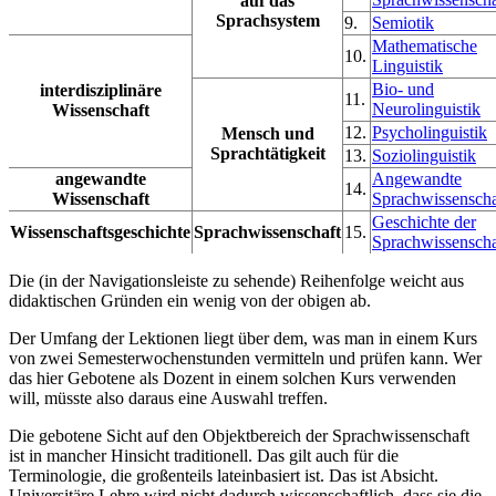
auf das
Sprachsystem
9.
Semiotik
Mathematische
10.
Linguistik
Bio- und
interdisziplinäre
11.
Neurolinguistik
Wissenschaft
12.
Psycholinguistik
Mensch und
Sprachtätigkeit
13.
Soziolinguistik
angewandte
Angewandte
14.
Wissenschaft
Sprachwissenscha
Geschichte der
Wissenschaftsgeschichte
Sprachwissenschaft
15.
Sprachwissenscha
Die (in der Navigationsleiste zu sehende) Reihenfolge weicht aus
didaktischen Gründen ein wenig von der obigen ab.
Der Umfang der Lektionen liegt über dem, was man in einem Kurs
von zwei Semesterwochenstunden vermitteln und prüfen kann. Wer
das hier Gebotene als Dozent in einem solchen Kurs verwenden
will, müsste also daraus eine Auswahl treffen.
Die gebotene Sicht auf den Objektbereich der Sprachwissenschaft
ist in mancher Hinsicht traditionell. Das gilt auch für die
Terminologie, die großenteils lateinbasiert ist. Das ist Absicht.
Universitäre Lehre wird nicht dadurch wissenschaftlich, dass sie die