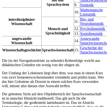
auf das
Sprachsystem
9.
Semiotik
Mathematische
10.
Linguistik
Bio- und
interdisziplinäre
11.
Neurolinguistik
Wissenschaft
12.
Psycholinguistik
Mensch und
Sprachtätigkeit
13.
Soziolinguistik
angewandte
Angewandte
14.
Wissenschaft
Sprachwissenscha
Geschichte der
Wissenschaftsgeschichte
Sprachwissenschaft
15.
Sprachwissenscha
Die (in der Navigationsleiste zu sehende) Reihenfolge weicht aus
didaktischen Gründen ein wenig von der obigen ab.
Der Umfang der Lektionen liegt über dem, was man in einem Kurs
von zwei Semesterwochenstunden vermitteln und prüfen kann. Wer
das hier Gebotene als Dozent in einem solchen Kurs verwenden
will, müsste also daraus eine Auswahl treffen.
Die gebotene Sicht auf den Objektbereich der Sprachwissenschaft
ist in mancher Hinsicht traditionell. Das gilt auch für die
Terminologie, die großenteils lateinbasiert ist. Das ist Absicht.
Universitäre Lehre wird nicht dadurch wissenschaftlich, dass sie die