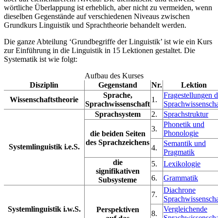
wörtliche Überlappung ist erheblich, aber nicht zu vermeiden, wenn
dieselben Gegenstände auf verschiedenen Niveaus zwischen
Grundkurs Linguistik und Sprachtheorie behandelt werden.
Die ganze Abteilung ‘Grundbegriffe der Linguistik’ ist wie ein Kurs
zur Einführung in die Linguistik in 15 Lektionen gestaltet. Die
Systematik ist wie folgt:
Aufbau des Kurses
Disziplin
Gegenstand
Nr.
Lektion
Sprache,
Fragestellungen d
Wissenschaftstheorie
1.
Sprachwissenschaft
Sprachwissenscha
Sprachsystem
2.
Sprachstruktur
Phonetik und
3.
Phonologie
die beiden Seiten
des Sprachzeichens
Semantik und
Systemlinguistik i.e.S.
4.
Pragmatik
die
5.
Lexikologie
signifikativen
6.
Grammatik
Subsysteme
Diachrone
7.
Sprachwissenscha
Systemlinguistik i.w.S.
Vergleichende
Perspektiven
8.
Sprachwissenscha