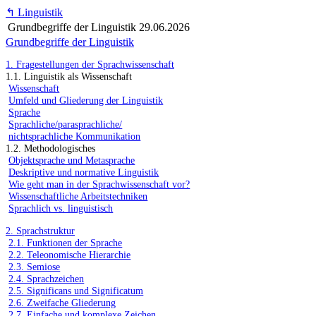
↰
Linguistik
Grundbegriffe der Linguistik
29.06.2026
Grundbegriffe der Linguistik
1. Fragestellungen der Sprachwissenschaft
1.1. Linguistik als Wissenschaft
Wissenschaft
Umfeld und Gliederung der Linguistik
Sprache
Sprachliche/parasprachliche/
nichtsprachliche Kommunikation
1.2. Methodologisches
Objektsprache und Metasprache
Deskriptive und normative Linguistik
Wie geht man in der Sprachwissenschaft vor?
Wissenschaftliche Arbeitstechniken
Sprachlich vs. linguistisch
2. Sprachstruktur
2.1. Funktionen der Sprache
2.2. Teleonomische Hierarchie
2.3. Semiose
2.4. Sprachzeichen
2.5. Significans und Significatum
2.6. Zweifache Gliederung
2.7. Einfache und komplexe Zeichen