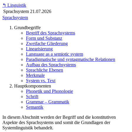
↰
Linguistik
Sprachsystem
21.07.2026
Sprachsystem
Grundbegriffe
Begriff des Sprachsystems
Form und Substanz
Zweifache Gliederung
Linearisierung
Language as a semiotic system
Paradigmatische und syntagmatische Relationen
Aufbau des Sprachsystems
Sprachliche Ebenen
Merkmale
System vs. Text
Hauptkomponenten
Phonetik und Phonologie
Schrift
Grammar – Grammatik
Semantik
In diesem Abschnitt werden der Begriff und die konstitutiven
Aspekte des Sprachsystems und somit die Grundlagen der
Systemlinguistik behandelt.