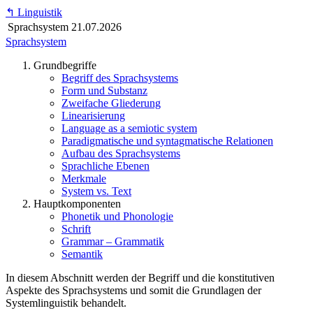
↰
Linguistik
Sprachsystem
21.07.2026
Sprachsystem
Grundbegriffe
Begriff des Sprachsystems
Form und Substanz
Zweifache Gliederung
Linearisierung
Language as a semiotic system
Paradigmatische und syntagmatische Relationen
Aufbau des Sprachsystems
Sprachliche Ebenen
Merkmale
System vs. Text
Hauptkomponenten
Phonetik und Phonologie
Schrift
Grammar – Grammatik
Semantik
In diesem Abschnitt werden der Begriff und die konstitutiven
Aspekte des Sprachsystems und somit die Grundlagen der
Systemlinguistik behandelt.