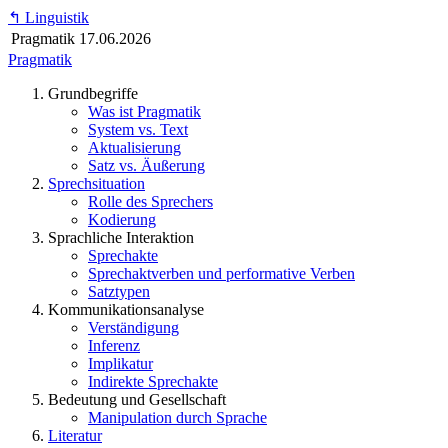
↰
Linguistik
Pragmatik
17.06.2026
Pragmatik
Grundbegriffe
Was ist Pragmatik
System vs. Text
Aktualisierung
Satz vs. Äußerung
Sprechsituation
Rolle des Sprechers
Kodierung
Sprachliche Interaktion
Sprechakte
Sprechaktverben und performative Verben
Satztypen
Kommunikationsanalyse
Verständigung
Inferenz
Implikatur
Indirekte Sprechakte
Bedeutung und Gesellschaft
Manipulation durch Sprache
Literatur