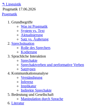
↰
Linguistik
Pragmatik
17.06.2026
Pragmatik
Grundbegriffe
Was ist Pragmatik
System vs. Text
Aktualisierung
Satz vs. Äußerung
Sprechsituation
Rolle des Sprechers
Kodierung
Sprachliche Interaktion
Sprechakte
Sprechaktverben und performative Verben
Satztypen
Kommunikationsanalyse
Verständigung
Inferenz
Implikatur
Indirekte Sprechakte
Bedeutung und Gesellschaft
Manipulation durch Sprache
Literatur