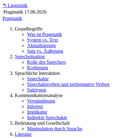
↰
Linguistik
Pragmatik
17.06.2026
Pragmatik
Grundbegriffe
Was ist Pragmatik
System vs. Text
Aktualisierung
Satz vs. Äußerung
Sprechsituation
Rolle des Sprechers
Kodierung
Sprachliche Interaktion
Sprechakte
Sprechaktverben und performative Verben
Satztypen
Kommunikationsanalyse
Verständigung
Inferenz
Implikatur
Indirekte Sprechakte
Bedeutung und Gesellschaft
Manipulation durch Sprache
Literatur