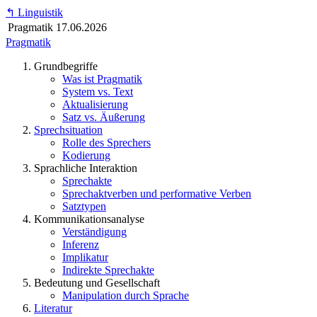
↰
Linguistik
Pragmatik
17.06.2026
Pragmatik
Grundbegriffe
Was ist Pragmatik
System vs. Text
Aktualisierung
Satz vs. Äußerung
Sprechsituation
Rolle des Sprechers
Kodierung
Sprachliche Interaktion
Sprechakte
Sprechaktverben und performative Verben
Satztypen
Kommunikationsanalyse
Verständigung
Inferenz
Implikatur
Indirekte Sprechakte
Bedeutung und Gesellschaft
Manipulation durch Sprache
Literatur