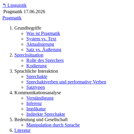
↰
Linguistik
Pragmatik
17.06.2026
Pragmatik
Grundbegriffe
Was ist Pragmatik
System vs. Text
Aktualisierung
Satz vs. Äußerung
Sprechsituation
Rolle des Sprechers
Kodierung
Sprachliche Interaktion
Sprechakte
Sprechaktverben und performative Verben
Satztypen
Kommunikationsanalyse
Verständigung
Inferenz
Implikatur
Indirekte Sprechakte
Bedeutung und Gesellschaft
Manipulation durch Sprache
Literatur