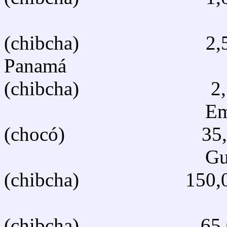
Gua
(chibcha) 2,5
Panamá B
(chibcha) 2,5
Embe
(chocó) 35,0
Guay
(chibcha) 150,0
Ku
(chibcha) 65,0