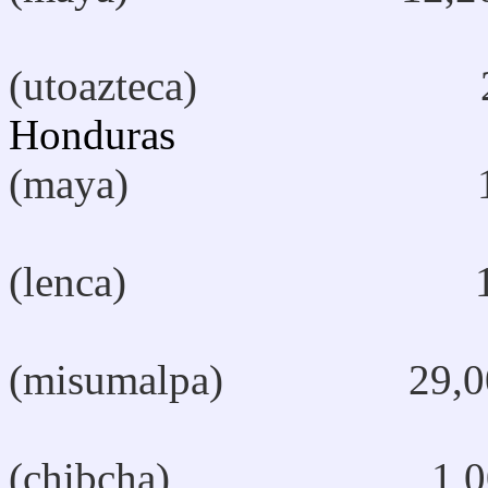
(utoazteca) 2
Hondura
(maya) 1
(lenca) 1
(misumalpa) 29,0
(chibcha) 1,0