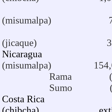
(misumalpa) 7
T
(jicaque) 3
Nicaragua
Mis
(misumalpa) 154,
Rama 
Sumo (m
Costa Rica
(chibcha) extin