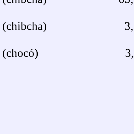
Ter
(chibcha) 3,0
Waun
(chocó) 3,0