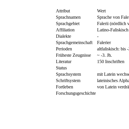
Attribut
Wert
Sprachnamen
Sprache von Faler
Sprachgebiet
Falerii (nördlich
Affiliation
Latino-Faliskisch
Dialekte
-
Sprachgemeinschaft
Falerier
Perioden
altfaliskisch: bis 
Früheste Zeugnisse
~ -3. Jh.
Literatur
150 Inschriften
Status
Sprachsystem
mit Latein wechse
Schriftsystem
lateinisches Alph
Fortleben
von Latein verdr
Forschungsgeschichte