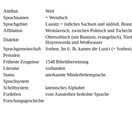
Attribut
Wert
Sprachnamen
= Wendisch
Sprachgebiet
Lausitz = östliches Sachsen und südöstl. Bra
Affiliation
Westslavisch, zwischen Polnisch und Tschechi
Obersorbisch (um Bautzen; evangelisch), Nied
Dialekte
Hoyerswerda und Weißwasser
Sprachgemeinschaft
Sorben. Im 6. Jh. kamen die Lusici (= Sorben)
Perioden
Früheste Zeugnisse
1548 Bibelübersetzung
Literatur
vorhanden
Status
anerkannte Minderheitensprache
Sprachsystem
Schriftsystem
lateinisches Alphabet
Fortleben
vom Aussterben bedrohte Sprache
Forschungsgeschichte