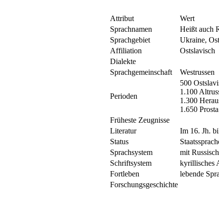
Attribut
Wert
Sprachnamen
Heißt auch 
Sprachgebiet
Ukraine, Os
Affiliation
Ostslavisch
Dialekte
Sprachgemeinschaft
Westrussen
500 Ostslavi
1.100 Altrus
Perioden
1.300 Herau
1.650 Prost
Früheste Zeugnisse
Literatur
Im 16. Jh. bi
Status
Staatssprach
Sprachsystem
mit Russisch
Schriftsystem
kyrillisches
Fortleben
lebende Spr
Forschungsgeschichte