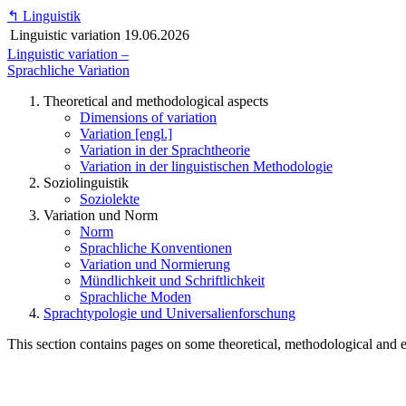
↰
Linguistik
Linguistic variation
19.06.2026
Linguistic variation –
Sprachliche Variation
Theoretical and methodological aspects
Dimensions of variation
Variation [engl.]
Variation in der Sprachtheorie
Variation in der linguistischen Methodologie
Soziolinguistik
Soziolekte
Variation und Norm
Norm
Sprachliche Konventionen
Variation und Normierung
Mündlichkeit und Schriftlichkeit
Sprachliche Moden
Sprachtypologie und Universalienforschung
This section contains pages on some theoretical, methodological and e