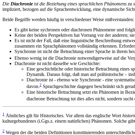
Die
Diachronie
ist die Beziehung eines sprachlichen Phänomens zu 
impliziert, bezogen auf die Sprachentwicklung, eine dynamische Sich
Beide Begriffe werden häufig in verschiedener Weise mißverstanden:
Es gibt keine sychronen oder diachronen Phänomene und folglic
Keine der beiden Perspektiven hat Vorrang vor der anderen; sie
Es ist nicht der Fall, daß eine linguistische Beschreibung ent
zusammen ein Sprachphänomen vollständig erkennen. Erforderlic
Synchronie ist nicht die Betrachtung einer Sprache in ihrem h
Ebenso wenig ist die Diachronie notwendigerweise auf die Ve
Diachronie ist nicht dasselbe wie Geschichte:
Eine geschichtliche oder historische Betrachtung eines 
Dynamik. Daraus folgt, daß man auf prähistorische – ins
Diachronie ist - ebenso wie Synchronie - eine
systematis
2
davon.
Sprachgeschichte dagegen beschränkt sich gerade
Eine historische Betrachtung setzt ein Phänomen in Bezie
diachrone Betrachtung tut dies alles nicht, sondern suc
1
Ähnliches gilt für Historisches. Vor allem das englische Wort
histori
kulturgebundenes (i.Ggs.z. einem natürlichen) Phänomen. Solche gib
2
Wegen der die beiden Definitionen konstituierenden unterschiedliche