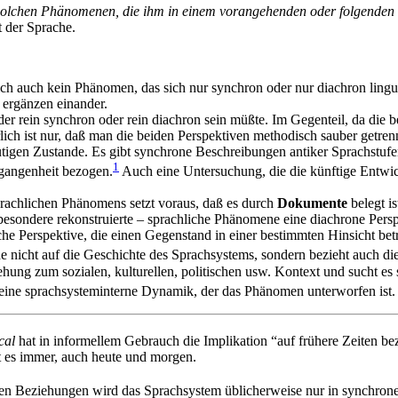
solchen Phänomenen, die ihm in einem vorangehenden oder folgenden 
t der Sprache.
h auch kein Phänomen, das sich nur synchron oder nur diachron linguis
 ergänzen einander.
weder rein synchron oder rein diachron sein müßte. Im Gegenteil, da die
h ist nur, daß man die beiden Perspektiven methodisch sauber getrenn
eutigen Zustande. Es gibt synchrone Beschreibungen antiker Sprachstufe
1
rgangenheit bezogen.
Auch eine Untersuchung, die die künftige Entwick
sprachlichen Phänomens setzt voraus, daß es durch
Dokumente
belegt is
besondere rekonstruierte – sprachliche Phänomene eine diachrone Persp
che
Perspektive, die einen Gegenstand in einer bestimmten Hinsicht betrac
 nicht auf die Geschichte des Sprachsystems, sondern bezieht auch di
hung zum sozialen, kulturellen, politischen usw. Kontext und sucht es s
ht eine sprachsysteminterne Dynamik, der das Phänomen unterworfen ist.
cal
hat in informellem Gebrauch die Implikation “auf frühere Zeiten bez
t es immer, auch heute und morgen.
n Beziehungen wird das Sprachsystem üblicherweise nur in synchroner P