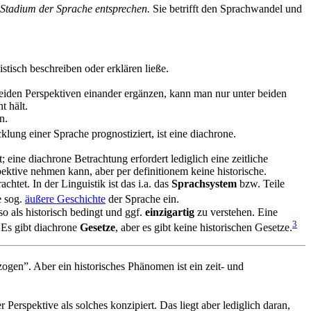
Stadium der Sprache entsprechen.
Sie betrifft den Sprachwandel und
tisch beschreiben oder erklären ließe.
 beiden Perspektiven einander ergänzen, kann man nur unter beiden
t hält.
n.
lung einer Sprache prognostiziert, ist eine diachrone.
t; eine diachrone Betrachtung erfordert lediglich eine zeitliche
ektive nehmen kann, aber per definitionem keine historische.
htet. In der Linguistik ist das i.a. das
Sprachsystem
bzw. Teile
e sog.
äußere Geschichte
der Sprache ein.
o als historisch bedingt und ggf.
einzigartig
zu verstehen. Eine
3
 Es gibt diachrone
Gesetze
, aber es gibt keine historischen Gesetze.
ogen”. Aber ein historisches Phänomen ist ein zeit- und
erspektive als solches konzipiert. Das liegt aber lediglich daran,