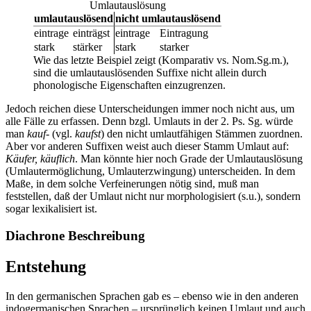
Umlautauslösung
umlautauslösend
nicht umlautauslösend
eintrage
einträgst
eintrage
Eintragung
stark
stärker
stark
starker
Wie das letzte Beispiel zeigt (Komparativ vs. Nom.Sg.m.),
sind die umlautauslösenden Suffixe nicht allein durch
phonologische Eigenschaften einzugrenzen.
Jedoch reichen diese Unterscheidungen immer noch nicht aus, um
alle Fälle zu erfassen. Denn bzgl. Umlauts in der 2. Ps. Sg. würde
man
kauf-
(vgl.
kaufst
) den nicht umlautfähigen Stämmen zuordnen.
Aber vor anderen Suffixen weist auch dieser Stamm Umlaut auf:
Käufer, käuflich
. Man könnte hier noch Grade der Umlautauslösung
(Umlautermöglichung, Umlauterzwingung) unterscheiden. In dem
Maße, in dem solche Verfeinerungen nötig sind, muß man
feststellen, daß der Umlaut nicht nur morphologisiert (s.u.), sondern
sogar lexikalisiert ist.
Diachrone Beschreibung
Entstehung
In den germanischen Sprachen gab es – ebenso wie in den anderen
indogermanischen Sprachen – ursprünglich keinen Umlaut und auch