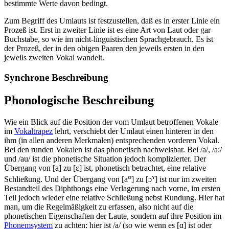
bestimmte Werte davon bedingt.
Zum Begriff des Umlauts ist festzustellen, daß es in erster Linie ein
Prozeß ist. Erst in zweiter Linie ist es eine Art von Laut oder gar
Buchstabe, so wie im nicht-linguistischen Sprachgebrauch. Es ist
der Prozeß, der in den obigen Paaren den jeweils ersten in den
jeweils zweiten Vokal wandelt.
Synchrone Beschreibung
Phonologische Beschreibung
Wie ein Blick auf die Position der vom Umlaut betroffenen Vokale
im
Vokaltrapez
lehrt, verschiebt der Umlaut einen hinteren in den
ihm (in allen anderen Merkmalen) entsprechenden vorderen Vokal.
Bei den runden Vokalen ist das phonetisch nachweisbar. Bei /a/, /a:/
und /au/ ist die phonetische Situation jedoch komplizierter. Der
Übergang von [a] zu [ɛ] ist, phonetisch betrachtet, eine relative
ʊ
ʏ
Schließung. Und der Übergang von [a
] zu [ɔ
] ist nur im zweiten
Bestandteil des Diphthongs eine Verlagerung nach vorne, im ersten
Teil jedoch wieder eine relative Schließung nebst Rundung. Hier hat
man, um die Regelmäßigkeit zu erfassen, also nicht auf die
phonetischen Eigenschaften der Laute, sondern auf ihre Position im
Phonemsystem
zu achten: hier ist /a/ (so wie wenn es [ɑ] ist oder