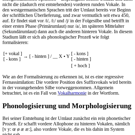
nicht die (dadurch erst entstehenden) vorderen runden Vokale. In
den westgermanischen Sprachen tritt der Umlaut bereits vor Beginn
der schriftlichen Überlieferung, und zwar vermutlich seit etwa 450,
auf. Er findet statt vor /i/, /i:/ und /j/ in der Folgesilbe und betrifft in
einer ersten Phase (Primärumlaut) nur /a/, im späteren Mittelalter
(Sekundärumlaut) dann auch die anderen hinteren Vokale. In diesem
Stadium läßt er sich als phonologischer Prozeß wie folgt
formalisieren:
[+ vokal ]
[ - kons ]
→
[ - hinten ]
/
__
X • Y
[ - kons ]
[ - hinten ]
[ + hoch ]
Wie an der Formalisierung zu erkennen ist, ist es eine regressive
Fernassimilation: Die vordere Position des Suffixvokals wird bereits
in der vorangehenden Silbe vorweggenommen. Allgemein
betrachtet, ist es ein Fall von
Vokalharmonie
in der Wortform.
Phonologisierung und Morphologisierung
Bei seiner Entstehung ist der Umlaut zunächst ein rein phonetischer
Prozeß. Er schafft vordere Allophone zu hinteren Vokalen, nämlich
[ʏ y: œ ø æ æ:], also vordere Vokale, die es bis dahin im System
nicht gab.