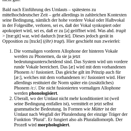
Bald nach Einführung des Umlauts – spätestens zu
mittelhochdeutscher Zeit – geht allerdings in zahlreichen Kontexten
seine Bedingung, nämlich der hohe vordere Vokal oder Halbvokal
in der Folgesilbe, verloren, sei es, daß der Vokal synkopiert oder
apokopiert wird, sei es, daß er zu [ə] geöffnet wird. Was ahd.
tragit
> [træ:git] war, wird dadurch [træ:kt]. Dieses jedoch gerät in
Opposition zu [tra:kt] (
(ihr) tragt
). Hier geschieht nun zweierlei:
Die vormaligen vorderen Allophone der hinteren Vokale
werden zu Phonemen, da sie ja jetzt
bedeutungsunterscheidend sind. Das System wird um vordere
runde Vokale bereichert. Das [æ] wird mit dem vorhandenen
Phonem /ɛ/ fusioniert. Das gleiche gilt im Prinzip auch für
[æ:], welches mit dem vorhandenen /e:/ fusioniert wird. Hier
allerdings restituiert die Norm später ein (zusätzliches)
Phonem /ɛ:/. Die nicht fusionierten vormaligen Allophone
werden
phonologisiert
.
Überall, wo der Umlaut nicht mehr konditioniert ist (weil
seine Bedingung entfallen ist), vermittelt er jetzt selbst
grammatische Bedeutung. In Formen wie
Mütter
ist der
Umlaut nach Wegfall der Pluralendung der einzige Träger der
Funktion ‘Plural’. Er fungiert also als Pluralallomorph. Der
Prozeß wird
morphologisiert
.