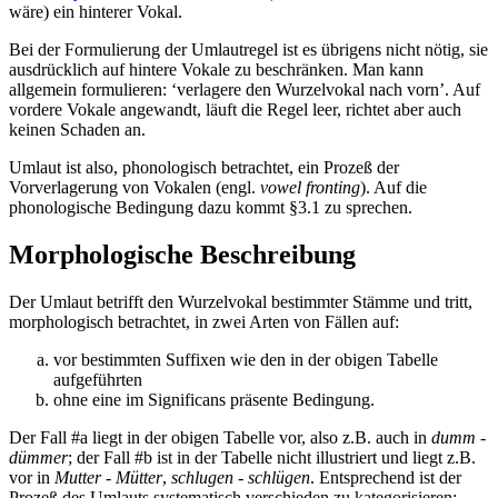
wäre) ein hinterer Vokal.
Bei der Formulierung der Umlautregel ist es übrigens nicht nötig, sie
ausdrücklich auf hintere Vokale zu beschränken. Man kann
allgemein formulieren: ‘verlagere den Wurzelvokal nach vorn’. Auf
vordere Vokale angewandt, läuft die Regel leer, richtet aber auch
keinen Schaden an.
Umlaut ist also, phonologisch betrachtet, ein Prozeß der
Vorverlagerung von Vokalen (engl.
vowel fronting
). Auf die
phonologische Bedingung dazu kommt §3.1 zu sprechen.
Morphologische Beschreibung
Der Umlaut betrifft den Wurzelvokal bestimmter Stämme und tritt,
morphologisch betrachtet, in zwei Arten von Fällen auf:
vor bestimmten Suffixen wie den in der obigen Tabelle
aufgeführten
ohne eine im Significans präsente Bedingung.
Der Fall #a liegt in der obigen Tabelle vor, also z.B. auch in
dumm -
dümmer
; der Fall #b ist in der Tabelle nicht illustriert und liegt z.B.
vor in
Mutter - Mütter
,
schlugen - schlügen
. Entsprechend ist der
Prozeß des Umlauts systematisch verschieden zu kategorisieren: