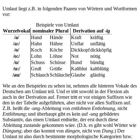
Umlaut liegt z.B. in folgenden Paaren von Wörtern und Wortformen
vor:
Beispiele von Umlaut
Wurzelvokal
nominaler Plural
Derivation auf
-ig
/a/
Hand
Hände
Kraft
kräftig
/a:/
Hahn
Hähne
Unflat
unflätig
/o/
Koch
Köche
Dickkopf
dickköpfig
/o:/
Lohn
Löhne
Not
nötig
/u/
Schuss
Schüsse
Bund
bündig
/u:/
Gruß
Grüße
Kaltblut
kaltblütig
/au/
Schlauch
Schläuche
Glaube
gläubig
Wie an den Beispielen zu sehen ist, nehmen alle hinteren Vokale des
Deutschen am Umlaut teil. Und er tritt sowohl in der Flexion als
auch in der Derivation auf. Ferner tritt er vor einigen Suffixen wie
den in der Tabelle aufgeführten, aber nicht vor allen Suffixen auf.
Z.B. heißt die
-ung
-Ableitung von
entlohnen
Entlohnung
, nicht
Entlöhnung
; und überhaupt gibt es kein auf
-ung
gebildetes
Substantiv, das einen Umlaut enthielte, der erst durch diese
Ableitung zustande gekommen wäre. (D.h. es gibt wohl Wörter wie
Düngung
; aber das kommt von
düngen
, nicht von
Dung
.) Der
Umlaut ist also durch bestimmte morphologische Kategorien bzw.