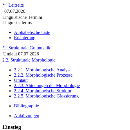
↰
Leitseite
07.07.2026
Linguistische Termini -
Linguistic terms
Alphabetische Liste
Erläuterung
↰
Strukturale Grammatik
Umlaut
07.07.2026
2.2. Strukturale Morphologie
2.2.1. Morphologische Analyse
2.2.2. Morphologische Prozesse
Umlaut
2.2.3. Abteilungen der Morphologie
2.2.4. Morphologische Struktur
2.2.5. Morphologische Glossierung
Bibliographie
Abkürzungen
Einstieg