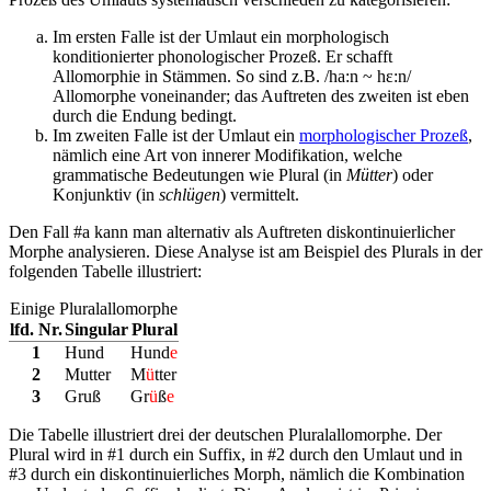
Im ersten Falle ist der Umlaut ein morphologisch
konditionierter phonologischer Prozeß. Er schafft
Allomorphie in Stämmen. So sind z.B. /ha:n ~ hɛ:n/
Allomorphe voneinander; das Auftreten des zweiten ist eben
durch die Endung bedingt.
Im zweiten Falle ist der Umlaut ein
morphologischer Prozeß
,
nämlich eine Art von innerer Modifikation, welche
grammatische Bedeutungen wie Plural (in
Mütter
) oder
Konjunktiv (in
schlügen
) vermittelt.
Den Fall #a kann man alternativ als Auftreten diskontinuierlicher
Morphe analysieren. Diese Analyse ist am Beispiel des Plurals in der
folgenden Tabelle illustriert:
Einige Pluralallomorphe
lfd. Nr.
Singular
Plural
1
Hund
Hund
e
2
Mutter
M
ü
tter
3
Gruß
Gr
ü
ß
e
Die Tabelle illustriert drei der deutschen Pluralallomorphe. Der
Plural wird in #1 durch ein Suffix, in #2 durch den Umlaut und in
#3 durch ein diskontinuierliches Morph, nämlich die Kombination