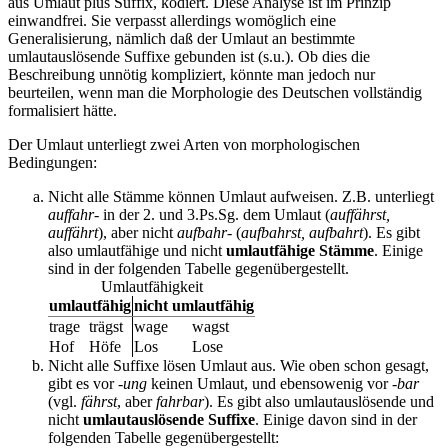
aus Umlaut plus Suffix, kodiert. Diese Analyse ist im Prinzip
einwandfrei. Sie verpasst allerdings womöglich eine
Generalisierung, nämlich daß der Umlaut an bestimmte
umlautauslösende Suffixe gebunden ist (s.u.). Ob dies die
Beschreibung unnötig kompliziert, könnte man jedoch nur
beurteilen, wenn man die Morphologie des Deutschen vollständig
formalisiert hätte.
Der Umlaut unterliegt zwei Arten von morphologischen
Bedingungen:
Nicht alle Stämme können Umlaut aufweisen. Z.B. unterliegt
auffahr-
in der 2. und 3.Ps.Sg. dem Umlaut (
auffährst,
auffährt
), aber nicht
aufbahr-
(
aufbahrst, aufbahrt
). Es gibt
also umlautfähige und nicht
umlautfähige Stämme
. Einige
sind in der folgenden Tabelle gegenübergestellt.
Umlautfähigkeit
umlautfähig
nicht umlautfähig
trage
trägst
wage
wagst
Hof
Höfe
Los
Lose
Nicht alle Suffixe lösen Umlaut aus. Wie oben schon gesagt,
gibt es vor
-ung
keinen Umlaut, und ebensowenig vor
-bar
(vgl.
fährst
, aber
fahrbar
). Es gibt also umlautauslösende und
nicht
umlautauslösende Suffixe
. Einige davon sind in der
folgenden Tabelle gegenübergestellt: