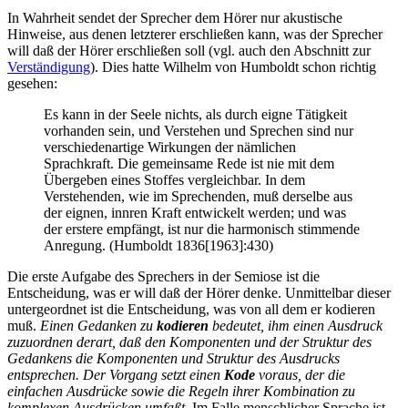
In Wahrheit sendet der Sprecher dem Hörer nur akustische
Hinweise, aus denen letzterer erschließen kann, was der Sprecher
will daß der Hörer erschließen soll (vgl. auch den Abschnitt zur
Verständigung
). Dies hatte Wilhelm von Humboldt schon richtig
gesehen:
Es kann in der Seele nichts, als durch eigne Tätigkeit
vorhanden sein, und Verstehen und Sprechen sind nur
verschiedenartige Wirkungen der nämlichen
Sprachkraft. Die gemeinsame Rede ist nie mit dem
Übergeben eines Stoffes vergleichbar. In dem
Verstehenden, wie im Sprechenden, muß derselbe aus
der eignen, innren Kraft entwickelt werden; und was
der erstere empfängt, ist nur die harmonisch stimmende
Anregung. (Humboldt 1836[1963]:430)
Die erste Aufgabe des Sprechers in der Semiose ist die
Entscheidung, was er will daß der Hörer denke. Unmittelbar dieser
untergeordnet ist die Entscheidung, was von all dem er kodieren
muß.
Einen Gedanken zu
kodieren
bedeutet, ihm einen Ausdruck
zuzuordnen derart, daß den Komponenten und der Struktur des
Gedankens die Komponenten und Struktur des Ausdrucks
entsprechen. Der Vorgang setzt einen
Kode
voraus, der die
einfachen Ausdrücke sowie die Regeln ihrer Kombination zu
komplexen Ausdrücken umfaßt.
Im Falle menschlicher Sprache ist