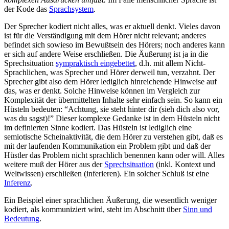
der Kode das
Sprachsystem
.
Der Sprecher kodiert nicht alles, was er aktuell denkt. Vieles davon
ist für die Verständigung mit dem Hörer nicht relevant; anderes
befindet sich sowieso im Bewußtsein des Hörers; noch anderes kann
er sich auf andere Weise erschließen. Die Äußerung ist ja in die
Sprechsituation
sympraktisch eingebettet
, d.h. mit allem Nicht-
Sprachlichen, was Sprecher und Hörer derweil tun, verzahnt. Der
Sprecher gibt also dem Hörer lediglich hinreichende
Hinweise
auf
das, was er denkt. Solche Hinweise können im Vergleich zur
Komplexität der übermittelten Inhalte sehr einfach sein. So kann ein
Hüsteln bedeuten: “Achtung, sie steht hinter dir (sieh dich also vor,
was du sagst)!” Dieser komplexe Gedanke ist in dem Hüsteln nicht
im definierten Sinne kodiert. Das Hüsteln ist lediglich eine
semiotische Scheinaktivität, die dem Hörer zu verstehen gibt, daß es
mit der laufenden Kommunikation ein Problem gibt und daß der
Hüstler das Problem nicht sprachlich benennen kann oder will. Alles
weitere muß der Hörer aus der
Sprechsituation
(inkl. Kontext und
Weltwissen) erschließen (inferieren). Ein solcher Schluß ist eine
Inferenz
.
Ein Beispiel einer
sprachlichen
Äußerung, die wesentlich weniger
kodiert, als kommuniziert wird, steht im Abschnitt über
Sinn und
Bedeutung
.