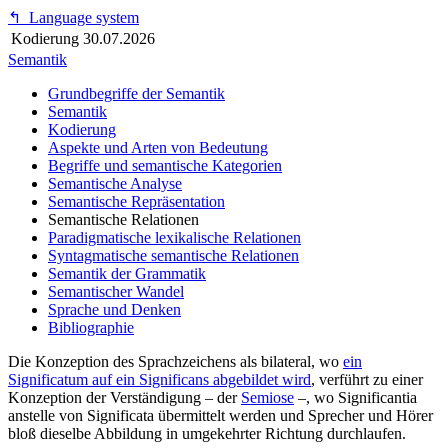
↰
Language system
Kodierung
30.07.2026
Semantik
Grundbegriffe der Semantik
Semantik
Kodierung
Aspekte und Arten von Bedeutung
Begriffe und semantische Kategorien
Semantische Analyse
Semantische Repräsentation
Semantische Relationen
Paradigmatische lexikalische Relationen
Syntagmatische semantische Relationen
Semantik der Grammatik
Semantischer Wandel
Sprache und Denken
Bibliographie
Die Konzeption des Sprachzeichens als bilateral, wo
ein
Significatum auf ein Significans abgebildet wird
, verführt zu einer
Konzeption der Verständigung – der
Semiose
–, wo Significantia
anstelle von Significata übermittelt werden und Sprecher und Hörer
bloß dieselbe
Abbildung
in umgekehrter Richtung durchlaufen.