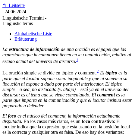
↰
Leitseite
24.06.2024
Linguistische Termini -
Linguistic terms
Alphabetische Liste
Erläuterung
La
estructura de información
de una oración es el papel que las
expresiones que la componen tienen en la comunicación, relativo al
1
estado actual del universo de discurso.
2
La oración simple se divide en tópico y comment.
El
tópico
es la
parte que el locutor supone como inopinable y que ni somete a su
ilocución ni expone a duda por parte del interlocutor.
El tópico
simple – o sea, no dislocado (v. abajo) – está ya en el universo del
discurso; es el tema que se viene comentando.
El
comment
es la
parte que importa en la comunicación y que el locutor insinua estar
preparado a defender.
El
foco
es el núcleo del comment, la información actualmente
disputada.
En los casos más claros, es un
foco contrastivo
: El
locutor indica que la expresión que está usando en la posición focal
es la correcta y cualquier otra es falsa. De eso hay dos variantes: