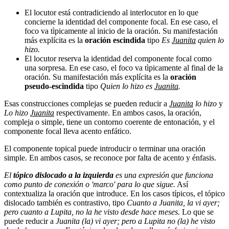
El locutor está contradiciendo al interlocutor en lo que
concierne la identidad del componente focal. En ese caso, el
foco va tìpicamente al inicio de la oración. Su manifestación
más explícita es la
oración escindida
tipo
Es
Juanita
quien lo
hizo.
El locutor reserva la identidad del componente focal como
una sorpresa. En ese caso, el foco va tìpicamente al final de la
oración. Su manifestación más explícita es la
oración
pseudo-escindida
tipo
Quien lo hizo es
Juanita
.
Esas construcciones complejas se pueden reducir a
Juanita
lo hizo
y
Lo hizo
Juanita
respectivamente. En ambos casos, la oración,
compleja o simple, tiene un contorno coerente de entonación, y el
componente focal lleva acento enfático.
El componente topical puede introducir o terminar una oración
simple. En ambos casos, se reconoce por falta de acento y énfasis.
El
tópico dislocado a la izquierda
es una expresión que funciona
como punto de conexión o 'marco' para lo que sigue.
Así
contextualiza la oración que introduce. En los casos típicos, el tópico
dislocado también es contrastivo, tipo
Cuanto a Juanita, la vi ayer;
pero cuanto a Lupita, no la he visto desde hace meses.
Lo que se
puede reducir a
Juanita (la) vi ayer; pero a Lupita no (la) he visto