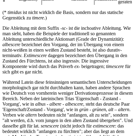
*
geraten
(*
timidus
ist nicht wirklich die Basis, sondern nur das statische
Gegenstück zu
timere
.)
Die Ableitung mit dem Suffix
-sc-
ist die inchoative Ableitung. Wie
man sieht, haben die Beispiele der traditionell so genannten
Ableitung unterschiedliche Aktionsart (Grade der Dynamizität):
albescere
bezeichnet den Vorgang, der im Übergang von einem
nicht-weißen in einen weißen Zustand besteht, ist also durativ-
terminativ.
Extimescere
dagegen bezeichnet den Übergang in den
Zustand des Fürchtens, ist also ingressiv. Die ingressive
Komponente wird durch das Präverb
ex-
beigetragen;
timescere
für
sich gibt es gar nicht.
Während Latein diese feinsinnigen semantischen Unterscheidungen
morphologisch gar nicht durchhalten kann, haben andere Sprachen
wie Deutsch von vornherein weniger Derivationsprozesse in diesem
Bereich. Neben der lateinischen Trias 'Eigenschaft - Zustand -
Vorgang', wie in
albus
-
albere
-
albescere
, steht das deutsche Paar
'Eigenschaft/Zustand - Vorgang', wie in
grün
-
grünen
,
alt
–
altern
.
Verben wie
altern
bedeuten nicht "anfangen, alt zu sein", sondern
"alt werden, d.h. vom jungen in den alten Zustand übergehen". Und
dasselbe gilt für lat.
senescere
(nicht jedoch für
extimescere
: das
bedeutet wirklich "anfangen zu fürchten"; aber das liegt an dem