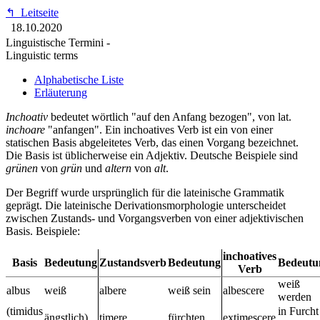
↰
Leitseite
18.10.2020
Linguistische Termini -
Linguistic terms
Alphabetische Liste
Erläuterung
Inchoativ
bedeutet wörtlich "auf den Anfang bezogen", von lat.
inchoare
"anfangen". Ein inchoatives Verb ist ein von einer
statischen Basis abgeleitetes Verb, das einen Vorgang bezeichnet.
Die Basis ist üblicherweise ein Adjektiv. Deutsche Beispiele sind
grünen
von
grün
und
altern
von
alt
.
Der Begriff wurde ursprünglich für die lateinische Grammatik
geprägt. Die lateinische Derivationsmorphologie unterscheidet
zwischen Zustands- und Vorgangsverben von einer adjektivischen
Basis. Beispiele:
inchoatives
Basis
Bedeutung
Zustandsverb
Bedeutung
Bedeutu
Verb
weiß
albus
weiß
albere
weiß sein
albescere
werden
(timidus
in Furcht
ängstlich)
timere
fürchten
extimescere