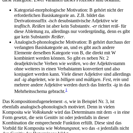
Kategorial-morphologische Motivation: B gehört nicht der
erforderlichen Basiskategorie an. Z.B. bildet das
Derivationssuffix
-isch
desubstantivische Adjektive wie
teuflisch
.
Reißen
ist aber kein Substantiv.
-er
richtet
reiß-
für
diese Ableitung zu, allerdings nur vordergründig, denn es gibt
gar kein Substantiv
Reißer
.
Analogisch-phonologische Motivation: B gehört durchaus der
verlangten Basiskategorie an, und es gibt auch andere
Elemente derselben Kategorie von B, die direkt mit W
kombiniert werden können. So gibt es neben Nr. 2
deadjektivische Verben wie
weißen
, wo der Adjektivstamm
ohne weiteres in einen Verbalstamm konvertiert und also
konjugiert werden kann. Viele dieser Adjektive sind allerdings
auf
-ig
abgeleitet, wie in
billigen
und
mäßigen
.
Fest
,
rein
und
mehrere andere Adjektive werden durch das Interfix
-ig
in das
1
Mehrheitsschema gebracht.
Das Kompositionsfugenelement
-s
, wie in Beispiel Nr. 3, ist
ebenfalls analogisch-phonologisch motiviert. Denn in vielen
Komposita wie
Volkskunde
wird das Determinans mit dem
-s
in eine
Form gesetzt, die sein Genitiv ist oder jedenfalls in dieser
Kombination die entsprechende Funktion erfüllt. Diese sind das
Vorbild für Komposita wie
Wohnungsnot
, wo das
-s
jedenfalls nicht