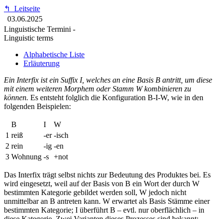
↰
Leitseite
03.06.2025
Linguistische Termini -
Linguistic terms
Alphabetische Liste
Erläuterung
Ein Interfix ist ein Suffix I, welches an eine Basis B antritt, um diese
mit einem weiteren Morphem oder Stamm W kombinieren zu
können.
Es entsteht folglich die Konfiguration B-I-W, wie in den
folgenden Beispielen:
B
I
W
1
reiß
-er
-isch
2
rein
-ig
-en
3
Wohnung
-s
+not
Das Interfix trägt selbst nichts zur Bedeutung des Produktes bei. Es
wird eingesetzt, weil auf der Basis von B ein Wort der durch W
bestimmten Kategorie gebildet werden soll, W jedoch nicht
unmittelbar an B antreten kann. W erwartet als Basis Stämme einer
bestimmten Kategorie; I überführt B – evtl. nur oberflächlich – in
diese Kategorie. Zwei Varianten dieses Prozesses sind bekannt: