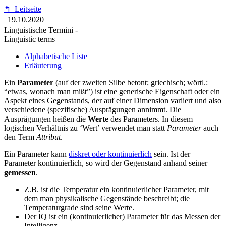
↰
Leitseite
19.10.2020
Linguistische Termini -
Linguistic terms
Alphabetische Liste
Erläuterung
Ein
Parameter
(auf der zweiten Silbe betont; griechisch; wörtl.:
“etwas, wonach man mißt”) ist eine generische Eigenschaft oder ein
Aspekt eines Gegenstands, der auf einer Dimension variiert und also
verschiedene (spezifische) Ausprägungen annimmt. Die
Ausprägungen heißen die
Werte
des Parameters. In diesem
logischen Verhältnis zu ‘Wert’ verwendet man statt
Parameter
auch
den Term
Attribut
.
Ein Parameter kann
diskret oder kontinuierlich
sein. Ist der
Parameter kontinuierlich, so wird der Gegenstand anhand seiner
gemessen
.
Z.B. ist die Temperatur ein kontinuierlicher Parameter, mit
dem man physikalische Gegenstände beschreibt; die
Temperaturgrade sind seine Werte.
Der IQ ist ein (kontinuierlicher) Parameter für das Messen der
Intelligenz.