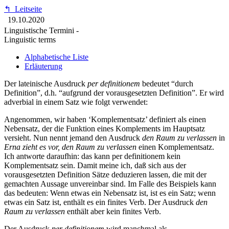
↰
Leitseite
19.10.2020
Linguistische Termini -
Linguistic terms
Alphabetische Liste
Erläuterung
Der lateinische Ausdruck
per definitionem
bedeutet “durch
Definition”, d.h. “aufgrund der vorausgesetzten Definition”. Er wird
adverbial in einem Satz wie folgt verwendet:
Angenommen, wir haben ‘Komplementsatz’ definiert als einen
Nebensatz, der die Funktion eines Komplements im Hauptsatz
versieht. Nun nennt jemand den Ausdruck
den Raum zu verlassen
in
Erna zieht es vor, den Raum zu verlassen
einen Komplementsatz.
Ich antworte daraufhin: das kann per definitionem kein
Komplementsatz sein. Damit meine ich, daß sich aus der
vorausgesetzten Definition Sätze deduzieren lassen, die mit der
gemachten Aussage unvereinbar sind. Im Falle des Beispiels kann
das bedeuten: Wenn etwas ein Nebensatz ist, ist es ein Satz; wenn
etwas ein Satz ist, enthält es ein finites Verb. Der Ausdruck
den
Raum zu verlassen
enthält aber kein finites Verb.
Der Ausdruck
per definitionem
wird manchmal als