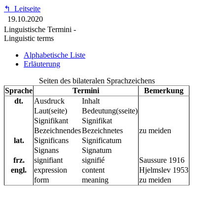
↰
Leitseite
19.10.2020
Linguistische Termini -
Linguistic terms
Alphabetische Liste
Erläuterung
Seiten des bilateralen Sprachzeichens
Sprache
Termini
Bemerkung
dt.
Ausdruck
Inhalt
Laut(seite)
Bedeutung(sseite)
Signifikant
Signifikat
Bezeichnendes
Bezeichnetes
zu meiden
lat.
Significans
Significatum
Signans
Signatum
frz.
signifiant
signifié
Saussure 1916
engl.
expression
content
Hjelmslev 1953
form
meaning
zu meiden