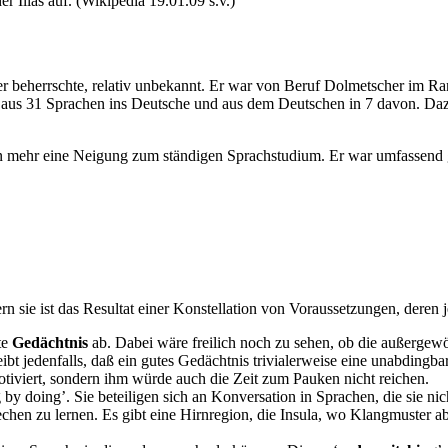
r Ilias auf. (Wikipedia 19.01.09 s.v.)
 er beherrschte, relativ unbekannt. Er war von Beruf Dolmetscher im 
er aus 31 Sprachen ins Deutsche und aus dem Deutschen in 7 davon. Da
n mehr eine Neigung zum ständigen Sprachstudium. Er war umfassend 
rn sie ist das Resultat einer Konstellation von Voraussetzungen, deren 
te
Gedächtnis
ab. Dabei wäre freilich noch zu sehen, ob die außergew
bt jedenfalls, daß ein gutes Gedächtnis trivialerweise eine unabdingba
tiviert, sondern ihm würde auch die Zeit zum Pauken nicht reichen.
 by doing’. Sie beteiligen sich an Konversation in Sprachen, die sie nic
echen zu lernen. Es gibt eine Hirnregion, die Insula, wo Klangmuster