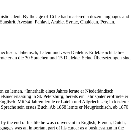
guistic talent. By the age of 16 he had mastered a dozen languages and
nskrit, Avestan, Pahlavi, Arabic, Syriac, Chaldean, Persian,
echisch, Italienisch, Latein und zwei Dialekte. Er lebte acht Jahre
lernte er an die 30 Sprachen und 15 Dialekte. Seine Übersetzungen sind
u lernen. “Innerhalb eines Jahres lernte er Niederländisch,
niederlassung in St. Petersburg; bereits ein Jahr später eröffnete er
glisch. Mit 34 Jahren lernte er Latein und Altgriechisch; in letzterer
er Sprache sein erstes Buch. Ab 1868 lernte er Neugriechisch, ab 1870
.
y the end of his life he was conversant in English, French, Dutch,
nguages was an important part of his career as a businessman in the