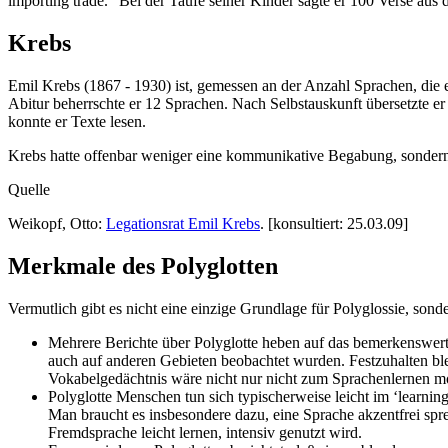
importing trade.” Bei der Taufe seiner Kinder sagte er 100 Verse aus de
Krebs
Emil Krebs (1867 - 1930) ist, gemessen an der Anzahl Sprachen, die
Abitur beherrschte er 12 Sprachen. Nach Selbstauskunft übersetzte 
konnte er Texte lesen.
Krebs hatte offenbar weniger eine kommunikative Begabung, sonder
Quelle
Weikopf, Otto:
Legationsrat Emil Krebs
. [konsultiert: 25.03.09]
Merkmale des Polyglotten
Vermutlich gibt es nicht eine einzige Grundlage für Polyglossie, sonde
Mehrere Berichte über Polyglotte heben auf das bemerkenswer
auch auf anderen Gebieten beobachtet wurden. Festzuhalten blei
Vokabelgedächtnis wäre nicht nur nicht zum Sprachenlernen mo
Polyglotte Menschen tun sich typischerweise leicht im ‘learning
Man braucht es insbesondere dazu, eine Sprache akzentfrei spr
Fremdsprache leicht lernen, intensiv genutzt wird.