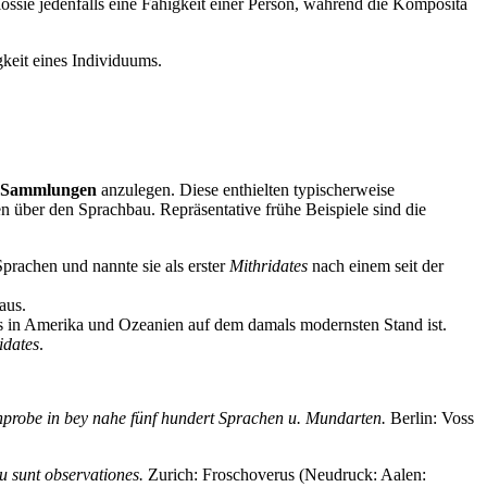
ssie jedenfalls eine Fähigkeit einer Person, während die Komposita
keit eines Individuums.
e Sammlungen
anzulegen. Diese enthielten typischerweise
 über den Sprachbau. Repräsentative frühe Beispiele sind die
rachen und nannte sie als erster
Mithridates
nach einem seit der
aus.
rs in Amerika und Ozeanien auf dem damals modernsten Stand ist.
idates
.
hprobe in bey nahe fünf hundert Sprachen u. Mundarten.
Berlin: Voss
u sunt observationes.
Zurich: Froschoverus (Neudruck: Aalen: