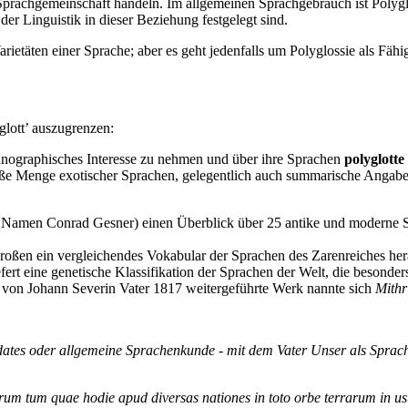
Sprachgemeinschaft handeln. Im allgemeinen Sprachgebrauch ist Polyglo
r Linguistik in dieser Beziehung festgelegt sind.
etäten einer Sprache; aber es geht jedenfalls um Polyglossie als
Fähig
glott’ auszugrenzen:
hnographisches Interesse zu nehmen und über ihre Sprachen
polyglott
ße Menge exotischer Sprachen, gelegentlich auch summarische Angaben
 Namen Conrad Gesner) einen Überblick über 25 antike und moderne Sp
roßen ein vergleichendes Vokabular der Sprachen des Zarenreiches her
ert eine genetische Klassifikation der Sprachen der Welt, die besonde
on Johann Severin Vater 1817 weitergeführte Werk nannte sich
Mithr
dates oder allgemeine Sprachenkunde - mit dem Vater Unser als Sprac
erum tum quae hodie apud diversas nationes in toto orbe terrarum in us