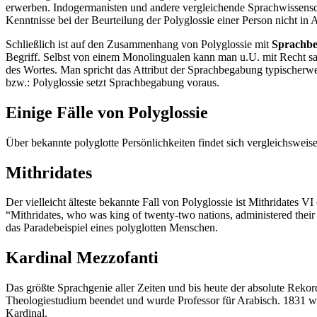
erwerben. Indogermanisten und andere vergleichende Sprachwissensch
Kenntnisse bei der Beurteilung der Polyglossie einer Person nicht in 
Schließlich ist auf den Zusammenhang von Polyglossie mit
Sprachb
Begriff. Selbst von einem Monolingualen kann man u.U. mit Recht sag
des Wortes. Man spricht das Attribut der Sprachbegabung typischerwei
bzw.: Polyglossie setzt Sprachbegabung voraus.
Einige Fälle von Polyglossie
Über bekannte polyglotte Persönlichkeiten findet sich vergleichsweis
Mithridates
Der vielleicht älteste bekannte Fall von Polyglossie ist Mithridates V
“Mithridates, who was king of twenty-two nations, administered their
das Paradebeispiel eines polyglotten Menschen.
Kardinal Mezzofanti
Das größte Sprachgenie aller Zeiten und bis heute der absolute Rekor
Theologiestudium beendet und wurde Professor für Arabisch. 1831 wu
Kardinal.