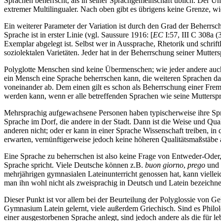
Sprachen beherrscht, als in seiner Sprachgemeinschaft üblich. Der Un
extremer Multilingualer. Nach oben gibt es übrigens keine Grenze, w
Ein weiterer Parameter der Variation ist durch den Grad der Beherr
Sprache ist in erster Linie (vgl. Saussure 1916: [
EC
I:57, III C 308a (
Exemplar abgelegt ist. Selbst wer in Aussprache, Rhetorik und schri
soziolektalen Varietäten. Jeder hat in der Beherrschung seiner Mutte
Polyglotte Menschen sind keine Übermenschen; wie jeder andere auch
ein Mensch eine Sprache beherrschen kann, die weiteren Sprachen da
voneinander ab. Dem einen gilt es schon als Beherrschung einer Fre
werden kann, wenn er alle betreffenden Sprachen wie seine Mutterspr
Mehrsprachig aufgewachsene Personen haben typischerweise ihre Spra
Sprache im Dorf, die andere in der Stadt. Dann ist die Weise und Qua
anderen nicht; oder er kann in einer Sprache Wissenschaft treiben, 
erwarten, vernünftigerweise jedoch keine höheren Qualitätsmaßstäbe
Eine Sprache zu beherrschen ist also keine Frage von Entweder-Oder,
Sprache spricht. Viele Deutsche können z.B.
buon giorno
,
prego
und
mehrjährigen gymnasialen Lateinunterricht genossen hat, kann vielle
man ihn wohl nicht als zweisprachig in Deutsch und Latein bezeichn
Dieser Punkt ist vor allem bei der Beurteilung der Polyglossie von Gel
Gymnasium Latein gelernt, viele außerdem Griechisch. Sind es Philol
einer ausgestorbenen Sprache anlegt, sind jedoch andere als die für 