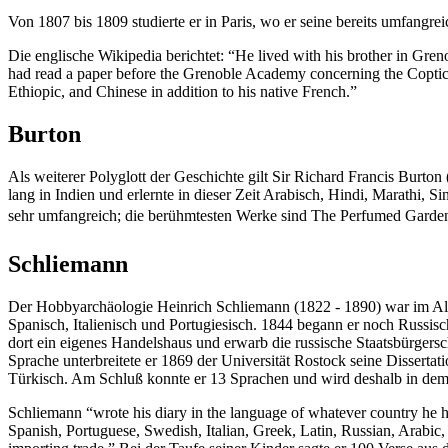
Von 1807 bis 1809 studierte er in Paris, wo er seine bereits umfangr
Die englische Wikipedia berichtet: “He lived with his brother in Gren
had read a paper before the Grenoble Academy concerning the Coptic 
Ethiopic, and Chinese in addition to his native French.”
Burton
Als weiterer Polyglott der Geschichte gilt Sir Richard Francis Burton 
lang in Indien und erlernte in dieser Zeit Arabisch, Hindi, Marathi, 
sehr umfangreich; die berühmtesten Werke sind The Perfumed Garden
Schliemann
Der Hobbyarchäologie Heinrich Schliemann (1822 - 1890) war im Alte
Spanisch, Italienisch und Portugiesisch. 1844 begann er noch Russisch 
dort ein eigenes Handelshaus und erwarb die russische Staatsbürgerscha
Sprache unterbreitete er 1869 der Universität Rostock seine Dissertat
Türkisch. Am Schluß konnte er 13 Sprachen und wird deshalb in dem A
Schliemann “wrote his diary in the language of whatever country he h
Spanish, Portuguese, Swedish, Italian, Greek, Latin, Russian, Arabic,