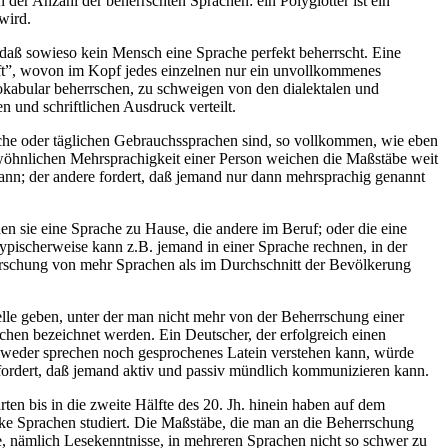
der Anzahl der beherrschten Sprachen: ein Polyglotter ist ein
wird.
daß sowieso kein Mensch eine Sprache perfekt beherrscht. Eine
chaft”, wovon im Kopf jedes einzelnen nur ein unvollkommenes
okabular beherrschen, zu schweigen von den dialektalen und
 und schriftlichen Ausdruck verteilt.
ache oder täglichen Gebrauchssprachen sind, so vollkommen, wie eben
ewöhnlichen Mehrsprachigkeit einer Person weichen die Maßstäbe weit
ann; der andere fordert, daß jemand nur dann mehrsprachig genannt
 sie eine Sprache zu Hause, die andere im Beruf; oder die eine
Typischerweise kann z.B. jemand in einer Sprache rechnen, in der
errschung von mehr Sprachen als im Durchschnitt der Bevölkerung
lle geben, unter der man nicht mehr von der Beherrschung einer
schen bezeichnet werden. Ein Deutscher, der erfolgreich einen
in weder sprechen noch gesprochenes Latein verstehen kann, würde
efordert, daß jemand aktiv und passiv mündlich kommunizieren kann.
rten bis in die zweite Hälfte des 20. Jh. hinein haben auf dem
ike Sprachen studiert. Die Maßstäbe, die man an die Beherrschung
se, nämlich Lesekenntnisse, in mehreren Sprachen nicht so schwer zu