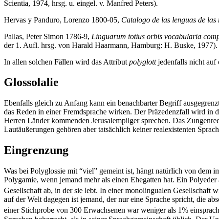
Scientia, 1974, hrsg. u. eingel. v. Manfred Peters).
Hervas y Panduro, Lorenzo 1800-05,
Catalogo de las lenguas de las 
Pallas, Peter Simon 1786-9,
Linguarum totius orbis vocabularia comp
der 1. Aufl. hrsg. von Harald Haarmann, Hamburg: H. Buske, 1977).
In allen solchen Fällen wird das Attribut
polyglott
jedenfalls nicht auf
Glossolalie
Ebenfalls gleich zu Anfang kann ein benachbarter Begriff ausgegrenz
das Reden in einer Fremdsprache wirken. Der Präzedenzfall wird in de
Herren Länder kommenden Jerusalempilger sprechen. Das Zungenreden 
Lautäußerungen gehören aber tatsächlich keiner realexistenten Sprac
Eingrenzung
Was bei Polyglossie mit “viel” gemeint ist, hängt natürlich von dem 
Polygamie, wenn jemand mehr als einen Ehegatten hat. Ein Polyeder ab
Gesellschaft ab, in der sie lebt. In einer monolingualen Gesellschaft 
auf der Welt dagegen ist jemand, der nur eine Sprache spricht, die 
einer Stichprobe von 300 Erwachsenen war weniger als 1% einsprach