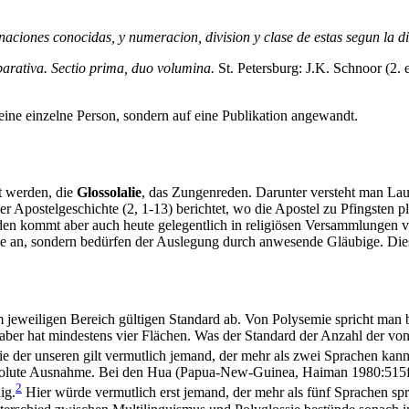
naciones conocidas, y numeracion, division y clase de estas segun la di
arativa. Sectio prima, duo volumina.
St. Petersburg: J.K. Schnoor (2.
 eine einzelne Person, sondern auf eine Publikation angewandt.
t werden, die
Glossolalie
, das Zungenreden. Darunter versteht man La
r Apostelgeschichte (2, 1-13) berichtet, wo die Apostel zu Pfingsten pl
kommt aber auch heute gelegentlich in religiösen Versammlungen vor, 
he an, sondern bedürfen der Auslegung durch anwesende Gläubige. Dies h
im jeweiligen Bereich gültigen Standard ab. Von Polysemie spricht man
er hat mindestens vier Flächen. Was der Standard der Anzahl der von e
wie der unseren gilt vermutlich jemand, der mehr als zwei Sprachen kann, 
absolute Ausnahme. Bei den Hua (Papua-New-Guinea, Haiman 1980:515f) 
2
ig.
Hier würde vermutlich erst jemand, der mehr als fünf Sprachen spric