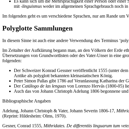
Es kann sich um die Mehrsprachigkeit einer Person oder einer 
mit
-linguismus
weder im allgemeinen Sprachgebrauch noch in de
Im folgenden geht es um
verschiedene Sprachen,
nur am Rande um Vari
Polyglotte Sammlungen
In diesem Sinne ist auch eine andere Verwendung des Terminus ‘poly
Im Zeitalter der Aufklärung begann man, an den Völkern der Erde et
Übersetzungen von Grundwortlisten oder des Vater-Unser in eine gro
folgenden:
Der Schweizer Konrad Gessner veröffentlicht 1555 (unter dem
Antike als polyglott bekannten kleinasiatischen König.
Peter Simon Pallas gibt 1786 auf Veranlassung Katharina der G
Der
Catálogo de las lenguas
von Lorenzo Hervás (1800-05) lief
Auch das von Johann Christoph Adelung 1806 begonnene und v
Bibliographische Angaben
Adelung, Johann Christoph & Vater, Johann Severin 1806-17,
Mithri
(Reprint: Hildesheim: Olms, 1970).
Gesner, Conrad 1555,
Mithridates. De differentiis linguarum tum vet