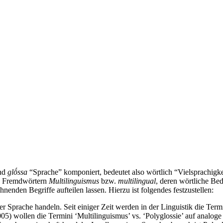
und
glṓssa
“Sprache” komponiert, bedeutet also wörtlich “Vielsprachigk
en Fremdwörtern
Multilinguismus
bzw.
multilingual
, deren wörtliche Bed
nenden Begriffe aufteilen lassen. Hierzu ist folgendes festzustellen:
er
Sprache handeln. Seit einiger Zeit werden in der Linguistik die Term
005) wollen die Termini ‘Multilinguismus’ vs. ‘Polyglossie’ auf analo