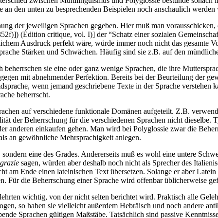
terschied zwischen Multilinguismus und Polyglossie bestünde sonach in 
ie an den unten zu besprechenden Beispielen noch anschaulich werden 
schung der jeweiligen Sprachen gegeben. Hier muß man vorausschicken, 
352f)]) (Édition critique, vol. I)] der “Schatz einer sozialen Gemeins
ftlichem Ausdruck perfekt wäre, würde immer noch nicht das gesamte V
rsprache Stärken und Schwächen. Häufig sind sie z.B. auf den mündlichen
 beherrschen sie eine oder ganz wenige Sprachen, die ihre Mutterspr
gegen mit abnehmender Perfektion. Bereits bei der Beurteilung der g
mdsprache, wenn jemand geschriebene Texte in der Sprache verstehen k
ache beherrscht.
chen auf verschiedene funktionale Domänen aufgeteilt. Z.B. verwenden
lität der Beherrschung für die verschiedenen Sprachen nicht dieselbe. 
in der anderen einkaufen gehen. Man wird bei Polyglossie zwar die Beh
 als an gewöhnliche Mehrsprachigkeit anlegen.
 sondern eine des Grades. Andererseits muß es wohl eine untere Schwe
grazie
sagen, würden aber deshalb noch nicht als Sprecher des Italieni
icht am Ende einen lateinischen Text übersetzen. Solange er aber Late
en. Für die Beherrschung einer Sprache wird offenbar üblicherweise g
ehrten wichtig, von der nicht selten berichtet wird. Praktisch alle Geleh
ogen, so haben sie vielleicht außerdem Hebräisch und noch andere ant
lebende Sprachen gültigen Maßstäbe. Tatsächlich sind passive Kenntnis