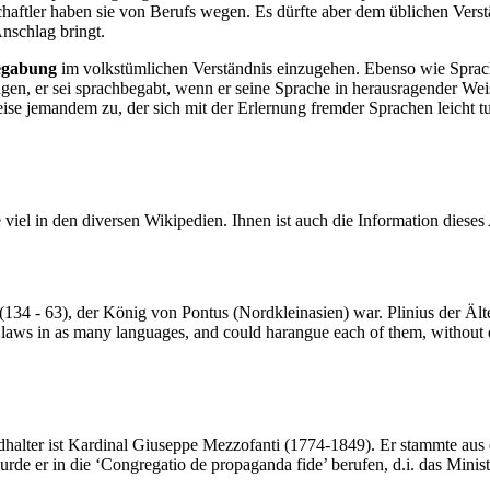
aftler haben sie von Berufs wegen. Es dürfte aber dem üblichen Verst
Anschlag bringt.
egabung
im volkstümlichen Verständnis einzugehen. Ebenso wie Sprach
en, er sei sprachbegabt, wenn er seine Sprache in herausragender Wei
se jemandem zu, der sich mit der Erlernung fremder Sprachen leicht tu
e viel in den diversen Wikipedien. Ihnen ist auch die Information dies
I (134 - 63), der König von Pontus (Nordkleinasien) war. Plinius der Ält
 laws in as many languages, and could harangue each of them, without e
dhalter ist Kardinal Giuseppe Mezzofanti (1774-1849). Er stammte aus e
rde er in die ‘
Congregatio de propaganda fide
’ berufen, d.i. das Mini