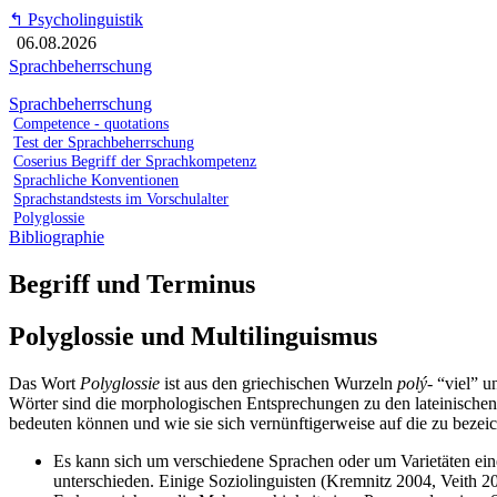
↰
Psycholinguistik
06.08.2026
Sprachbeherrschung
Sprachbeherrschung
Competence - quotations
Test der Sprachbeherrschung
Coserius Begriff der Sprachkompetenz
Sprachliche Konventionen
Sprachstandstests im Vorschulalter
Polyglossie
Bibliographie
Begriff und Terminus
Polyglossie und Multilinguismus
Das Wort
Polyglossie
ist aus den griechischen Wurzeln
polý-
“viel” 
Wörter sind die morphologischen Entsprechungen zu den lateinisch
bedeuten können und wie sie sich vernünftigerweise auf die zu bezeich
Es kann sich um verschiedene Sprachen oder um Varietäten
ein
unterschieden. Einige Soziolinguisten (Kremnitz 2004, Veith 2