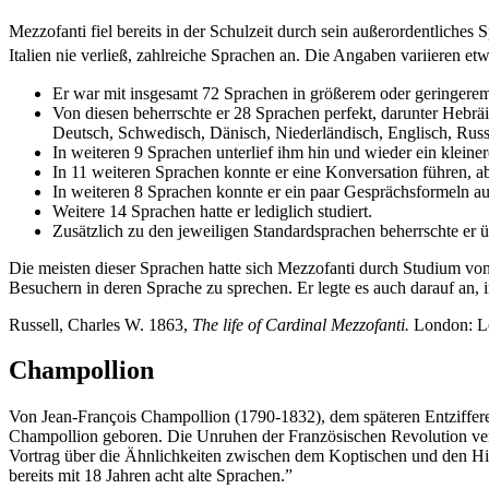
Mezzofanti fiel bereits in der Schulzeit durch sein außerordentliches
Italien nie verließ, zahlreiche Sprachen an. Die Angaben variieren etw
Er war mit insgesamt 72 Sprachen in größerem oder geringerem
Von diesen beherrschte er 28 Sprachen perfekt, darunter Hebräis
Deutsch, Schwedisch, Dänisch, Niederländisch, Englisch, Russ
In weiteren 9 Sprachen unterlief ihm hin und wieder ein kleiner
In 11 weiteren Sprachen konnte er eine Konversation führen, aber
In weiteren 8 Sprachen konnte er ein paar Gesprächsformeln a
Weitere 14 Sprachen hatte er lediglich studiert.
Zusätzlich zu den jeweiligen Standardsprachen beherrschte er ü
Die meisten dieser Sprachen hatte sich Mezzofanti durch Studium von
Besuchern in deren Sprache zu sprechen. Er legte es auch darauf an
Russell, Charles W. 1863,
The life of Cardinal Mezzofanti.
London: L
Champollion
Von Jean-François Champollion (1790-1832), dem späteren Entziffere
Champollion geboren. Die Unruhen der Französischen Revolution verhi
Vortrag über die Ähnlichkeiten zwischen dem Koptischen und den Hie
bereits mit 18 Jahren acht alte Sprachen.”