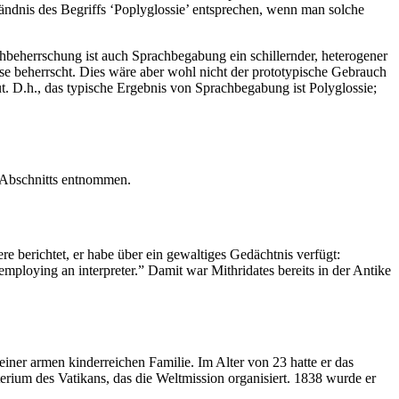
ändnis des Begriffs ‘Poplyglossie’ entsprechen, wenn man solche
beherrschung ist auch Sprachbegabung ein schillernder, heterogener
se beherrscht. Dies wäre aber wohl nicht der prototypische Gebrauch
t. D.h., das typische Ergebnis von Sprachbegabung ist Polyglossie;
es Abschnitts entnommen.
ere berichtet, er habe über ein gewaltiges Gedächtnis verfügt:
mploying an interpreter.” Damit war Mithridates bereits in der Antike
iner armen kinderreichen Familie. Im Alter von 23 hatte er das
sterium des Vatikans, das die Weltmission organisiert. 1838 wurde er