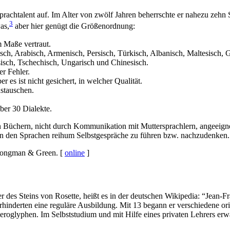
 Sprachtalent auf. Im Alter von zwölf Jahren beherrschte er nahezu zehn
3
as,
aber hier genügt die Größenordnung:
 Maße vertraut.
ch, Arabisch, Armenisch, Persisch, Türkisch, Albanisch, Maltesisch, Gri
isch, Tschechisch, Ungarisch und Chinesisch.
er Fehler.
 es ist nicht gesichert, in welcher Qualität.
ustauschen.
ber 30 Dialekte.
 Büchern, nicht durch Kommunikation mit Muttersprachlern, angeeignet. 
, in den Sprachen reihum Selbstgespräche zu führen bzw. nachzudenken.
ongman & Green. [
online
]
r des Steins von Rosette, heißt es in der deutschen Wikipedia: “Jean
nderten eine reguläre Ausbildung. Mit 13 begann er verschiedene orient
roglyphen. Im Selbststudium und mit Hilfe eines privaten Lehrers erw