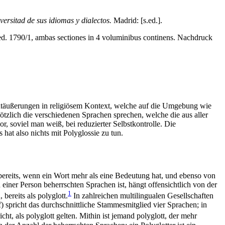
versitad de sus idiomas y dialectos.
Madrid: [s.ed.].
 ed. 1790/1, ambas sectiones in 4 voluminibus continens. Nachdruck
utäußerungen in religiösem Kontext, welche auf die Umgebung wie
ötzlich die verschiedenen Sprachen sprechen, welche die aus aller
soviel man weiß, bei reduzierter Selbstkontrolle. Die
at also nichts mit Polyglossie zu tun.
 bereits, wenn ein Wort mehr als eine Bedeutung hat, und ebenso von
iner Person beherrschten Sprachen ist, hängt offensichtlich von der
1
bereits als polyglott.
In zahlreichen multilingualen Gesellschaften
spricht das durchschnittliche Stammesmitglied vier Sprachen; in
ht, als polyglott gelten. Mithin ist jemand polyglott, der mehr