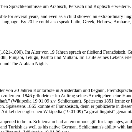
eichen Sprachkenntnisse um Arabisch, Persisch und Koptisch erweiterte.
oble for several years, and even as a child showed an extraordinary lin
language. By 20 he could also speak Latin, Greek, Hebrew, Amharic, Sa
(1821-1890). Im Alter von 19 Jahren sprach er fließend Französisch, Gri
Sindhi, Punjabi, Telugu, Pashto und Multani. Im Laufe seines Lebens er
 und The Arabian Nights.
r von 20 Jahren Kontorbote in Amsterdam und begann, Fremdsprachen z
zu lernen. 1846 gründete er im Auftrag seines Arbeitgebers eine Handels
ft.” (Wikipedia 19.01.09 s.v. Schliemann). Spätestens 1851 lernte er En
ion. Spätestens 1865 konnte er Französisch, denn er publizierte in dies
rtikel der englischen Wikipedia (19.01.09) “a great linguist” genannt
appened to be in. Schliemann had an emormous gift for languages, and b
 and Turkish as well as his native German. Schliemann's ability with la