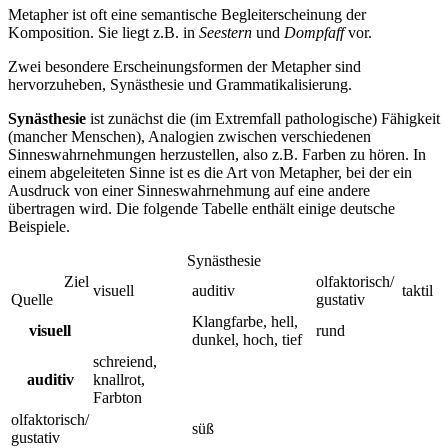
Metapher ist oft eine semantische Begleiterscheinung der
Komposition. Sie liegt z.B. in
Seestern
und
Dompfaff
vor.
Zwei besondere Erscheinungsformen der Metapher sind
hervorzuheben, Synästhesie und Grammatikalisierung.
Synästhesie
ist zunächst die (im Extremfall pathologische) Fähigkeit
(mancher Menschen), Analogien zwischen verschiedenen
Sinneswahrnehmungen herzustellen, also z.B. Farben zu hören. In
einem abgeleiteten Sinne ist es die Art von Metapher, bei der ein
Ausdruck von einer Sinneswahrnehmung auf eine andere
übertragen wird. Die folgende Tabelle enthält einige deutsche
Beispiele.
Synästhesie
Ziel
olfaktorisch/
visuell
auditiv
taktil
Quelle
gustativ
Klangfarbe, hell,
visuell
rund
dunkel, hoch, tief
schreiend,
auditiv
knallrot,
Farbton
olfaktorisch/
süß
gustativ