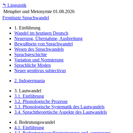
↰
Linguistik
Metapher und Metonymie
01.08.2026
Frontispiz Sprachwandel
1. Einführung
Wandel im heutigen Deutsch
Neuerung, Übernahme, Ausbreitung
Bewußtsein von Sprachwandel
Wesen des Sprachwandels
Sprachgeschichte
Variation und Normierung
Sprachliche Moden
Neuer genitivus subiectivus
2. Indogermania
3. Lautwandel
3.1. Einführung
3.2. Phonologische Prozesse
3.3. Phonologische Systematik des Lautwandels
3.4. Sprachtheoretische Aspekte des Lautwandels
4. Bedeutungswandel
4.1. Einführung
4.2. Bedeutungsverallgemeinerung und -verengung