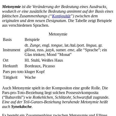
Metonymie
ist die Veränderung der Bedeutung eines Ausdrucks,
wodurch er eine zusätzliche Bedeutung annimmt auf der Basis eines
faktischen Zusammenhangs (“
Kontiguität
”) zwischen dem
originalen und dem neuen Designatum.
Die Tabelle zeigt Beispiele
aus verschiedenen Sprachen.
Metonymie
Basis
Beispiele
dt.
Zunge
, engl.
tongue
, lat./ital./port.
lingua
, gr.
Instrument
glôssa
, russ.
jazyk
, sumer.
eme
, alle “Sprache”; ein
Glas trinken; Mond "Monat"
Ort
Hl. Stuhl, Weißes Haus
Herkunft
Bordeaux, Picasso
Pars pro toto
kluger Kopf
Tätigkeit
Wache
Auch Metonymie spielt in der Kompositon eine große Rolle. Die
Pars-pro-Toto-Beziehung liegt solchen Possessivkomposita
(“Bahuvrihi”) wie
Rotkehlchen, Schlitzohr, Schwarzfuß
zugrunde.
Eine auf der Teil-Ganzes-Beziehung beruhende Metonymie heißt
auch
Synekdoche
.
Es besteht ein Zusammenhäng zwischen Metonymie und Ellipse,