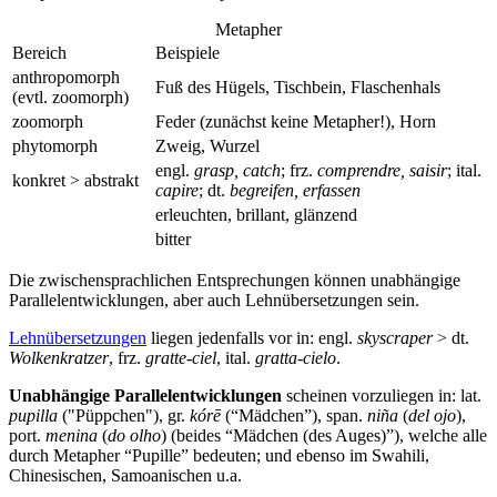
Metapher
Bereich
Beispiele
anthropomorph
Fuß des Hügels, Tischbein, Flaschenhals
(evtl. zoomorph)
zoomorph
Feder (zunächst keine Metapher!), Horn
phytomorph
Zweig, Wurzel
engl.
grasp, catch
; frz.
comprendre, saisir
; ital.
konkret > abstrakt
capire
; dt.
begreifen, erfassen
erleuchten, brillant, glänzend
bitter
Die zwischensprachlichen Entsprechungen können unabhängige
Parallelentwicklungen, aber auch Lehnübersetzungen sein.
Lehnübersetzungen
liegen jedenfalls vor in: engl.
skyscraper
> dt.
Wolkenkratzer
, frz.
gratte-ciel
, ital.
gratta-cielo
.
Unabhängige Parallelentwicklungen
scheinen vorzuliegen in: lat.
pupilla
("Püppchen"), gr.
kórē
(“Mädchen”), span.
niña
(
del ojo
),
port.
menina
(
do olho
) (beides “Mädchen (des Auges)”), welche alle
durch Metapher “Pupille” bedeuten; und ebenso im Swahili,
Chinesischen, Samoanischen u.a.