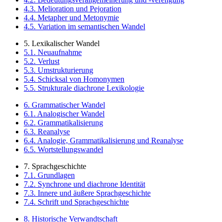
4.3. Melioration und Pejoration
4.4. Metapher und Metonymie
4.5. Variation im semantischen Wandel
5. Lexikalischer Wandel
5.1. Neuaufnahme
5.2. Verlust
5.3. Umstrukturierung
5.4. Schicksal von Homonymen
5.5. Strukturale diachrone Lexikologie
6. Grammatischer Wandel
6.1. Analogischer Wandel
6.2. Grammatikalisierung
6.3. Reanalyse
6.4. Analogie, Grammatikalisierung und Reanalyse
6.5. Wortstellungswandel
7. Sprachgeschichte
7.1. Grundlagen
7.2. Synchrone und diachrone Identität
7.3. Innere und äußere Sprachgeschichte
7.4. Schrift und Sprachgeschichte
8. Historische Verwandtschaft