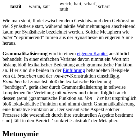
weich, hart, scharf,
taktil
warm, kalt
scharf
rauh
Wie man sieht, findet zwischen dem Gesichts- und dem Gehörssinn
viel Synästhesie statt, während taktile Wahrnehmungen anscheinend
kaum per Synästhesie bezeichnet werden. Solche Metaphern wie
bitter
“deprimierend” führen aus der Synästhesie im engeren Sinne
heraus.
Grammatikalisierung
wird in einem
eigenen Kapitel
ausführlich
behandelt. In einer einfachen Variante davon nimmt ein Wort mit
bislang bloß lexikalischer Bedeutung auch grammatische Funktion
an. Hier sind die beiden in der
Einführung
behandelten Beispiele
von dt.
brauchen
und der
von-her
-Konstruktion einschlägig.
Brauchen
hat zunächst bloß die lexikalische Bedeutung
“benötigen”, gerät aber durch Grammatikalisierung in teilweise
komplementäre Verteilung mit
müssen
und nimmt folglich auch
dessen (semi-)grammatische Funktion an.
Von – her
hat ursprünglich
bloß lokal-ablative Funktion und nimmt durch Grammatikalisierung
eine limitative Funktion an. Der semantische Aspekt solcher
Prozesse (die wesentlich durch ihre
strukturellen
Aspekte bestimmt
sind) fällt in den Bereich ‘konkret > abstrakt’ der Metapher.
Metonymie