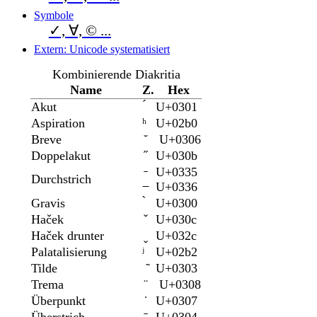
Symbole
✓, ∀, © ...
Extern: Unicode systematisiert
Kombinierende Diakritia
Name
Z.
Hex
Akut
́
U+0301
Aspiration
ʰ
U+02b0
Breve
̆
U+0306
Doppelakut
̋
U+030b
̵
U+0335
Durchstrich
̶
U+0336
Gravis
̀
U+0300
Haček
̌
U+030c
Haček drunter
̬
U+032c
Palatalisierung
ʲ
U+02b2
Tilde
̃
U+0303
Trema
̈
U+0308
Überpunkt
̇
U+0307
Überstrich
̄
U+0304