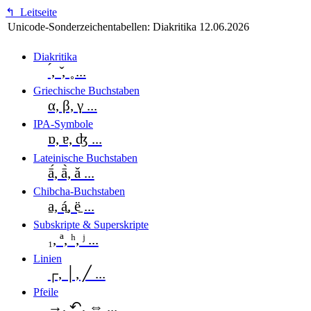
↰
Leitseite
Unicode-Sonderzeichentabellen: Diakritika
12.06.2026
Diakritika
́, ̌, ̥ ...
Griechische Buchstaben
α, β, γ ...
IPA-Symbole
ɒ, ɐ, ʤ ...
Lateinische Buchstaben
ā́, ā̀, ǎ ...
Chibcha-Buchstaben
a̱, á̱, ë̱ ...
Subskripte & Superskripte
₁, ª, ʰ, ʲ ...
Linien
┌, │, ╱ ...
Pfeile
→, ↶, ⇔ ...