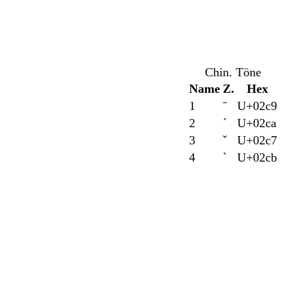
Chin. Töne
Name
Z.
Hex
1
ˉ
U+02c9
2
ˊ
U+02ca
3
ˇ
U+02c7
4
ˋ
U+02cb