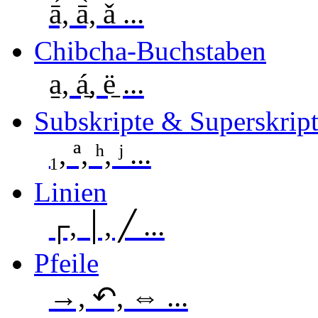
ā́, ā̀, ǎ ...
Chibcha-Buchstaben
a̱, á̱, ë̱ ...
Subskripte & Superskrip
₁, ª, ʰ, ʲ ...
Linien
┌, │, ╱ ...
Pfeile
→, ↶, ⇔ ...