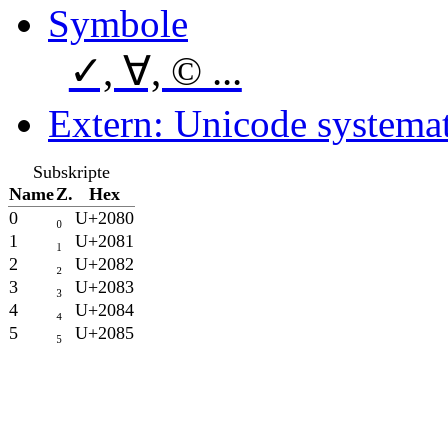
Symbole
✓, ∀, © ...
Extern: Unicode systemat
Subskripte
Name
Z.
Hex
0
₀
U+2080
1
₁
U+2081
2
₂
U+2082
3
₃
U+2083
4
₄
U+2084
5
₅
U+2085