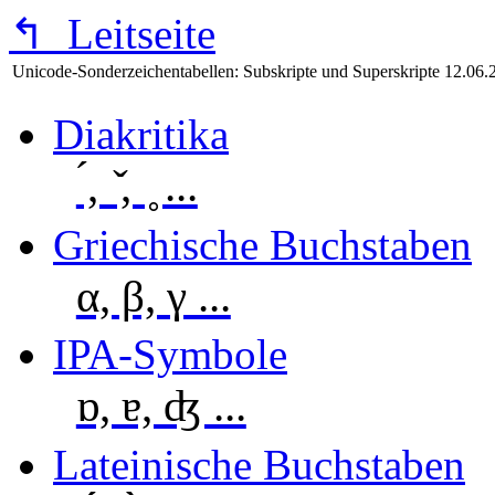
↰
Leitseite
Unicode-Sonderzeichentabellen: Subskripte und Superskripte
12.06.
Diakritika
́, ̌, ̥ ...
Griechische Buchstaben
α, β, γ ...
IPA-Symbole
ɒ, ɐ, ʤ ...
Lateinische Buchstaben