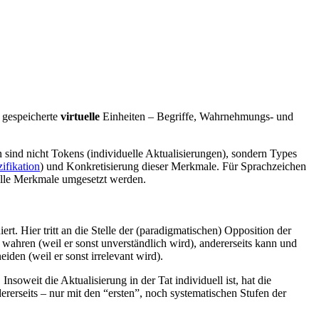
s gespeicherte
virtuelle
Einheiten – Begriffe, Wahrnehmungs- und
 sind nicht Tokens (individuelle Aktualisierungen), sondern Types
ifikation
) und Konkretisierung dieser Merkmale. Für Sprachzeichen
ielle Merkmale umgesetzt werden.
rt. Hier tritt an die Stelle der (paradigmatischen) Opposition der
zu wahren (weil er sonst unverständlich wird), andererseits kann und
den (weil er sonst irrelevant wird).
nsoweit die Aktualisierung in der Tat individuell ist, hat die
ererseits – nur mit den “ersten”, noch systematischen Stufen der