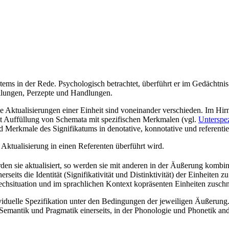
ystems in der Rede. Psychologisch betrachtet, überführt er im Gedächtni
ellungen, Perzepte und Handlungen.
e Aktualisierungen einer Einheit sind voneinander verschieden. Im Hirn
et Auffüllung von Schemata mit spezifischen Merkmalen (vgl.
Unterspez
d Merkmale des Signifikatums in denotative, konnotative und referent
h Aktualisierung in einen Referenten überführt wird.
en sie aktualisiert, so werden sie mit anderen in der Äußerung kombinie
rseits die Identität (Signifikativität und Distinktivität) der Einheiten 
hsituation und im sprachlichen Kontext kopräsenten Einheiten zuschnei
ividuelle Spezifikation unter den Bedingungen der jeweiligen Äußerung. I
er Semantik und Pragmatik einerseits, in der Phonologie und Phonetik and