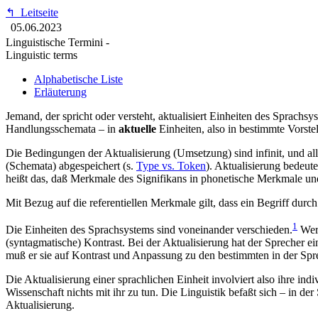
↰
Leitseite
05.06.2023
Linguistische Termini -
Linguistic terms
Alphabetische Liste
Erläuterung
Jemand, der spricht oder versteht, aktualisiert Einheiten des Sprachs
Handlungsschemata – in
aktuelle
Einheiten, also in bestimmte Vorst
Die Bedingungen der Aktualisierung (Umsetzung) sind infinit, und all
(Schemata) abgespeichert (s.
Type vs. Token
). Aktualisierung bedeut
heißt das, daß Merkmale des Signifikans in phonetische Merkmale un
Mit Bezug auf die referentiellen Merkmale gilt, dass ein Begriff durc
1
Die Einheiten des Sprachsystems sind voneinander verschieden.
Werd
(syntagmatische) Kontrast. Bei der Aktualisierung hat der Sprecher eine
muß er sie auf Kontrast und Anpassung zu den bestimmten in der Sprec
Die Aktualisierung einer sprachlichen Einheit involviert also ihre ind
Wissenschaft nichts mit ihr zu tun. Die Linguistik befaßt sich – in d
Aktualisierung.