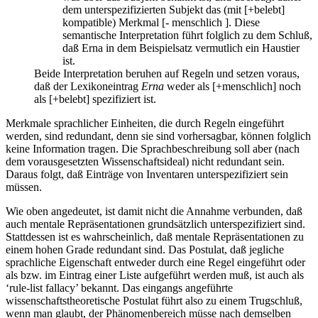
dem unterspezifizierten Subjekt das (mit [+belebt]
kompatible) Merkmal [- menschlich ]. Diese
semantische Interpretation führt folglich zu dem Schluß,
daß Erna in dem Beispielsatz vermutlich ein Haustier
ist.
Beide Interpretation beruhen auf Regeln und setzen voraus,
daß der Lexikoneintrag
Erna
weder als [+menschlich] noch
als [+belebt] spezifiziert ist.
Merkmale sprachlicher Einheiten, die durch Regeln eingeführt
werden, sind redundant, denn sie sind vorhersagbar, können folglich
keine Information tragen. Die Sprachbeschreibung soll aber (nach
dem vorausgesetzten Wissenschaftsideal) nicht redundant sein.
Daraus folgt, daß Einträge von Inventaren unterspezifiziert sein
müssen.
Wie oben angedeutet, ist damit nicht die Annahme verbunden, daß
auch mentale Repräsentationen grundsätzlich unterspezifiziert sind.
Stattdessen ist es wahrscheinlich, daß mentale Repräsentationen zu
einem hohen Grade redundant sind. Das Postulat, daß jegliche
sprachliche Eigenschaft entweder durch eine Regel eingeführt oder
als bzw. im Eintrag einer Liste aufgeführt werden muß, ist auch als
‘rule-list fallacy’ bekannt. Das eingangs angeführte
wissenschaftstheoretische Postulat führt also zu einem Trugschluß,
wenn man glaubt, der Phänomenbereich müsse nach demselben