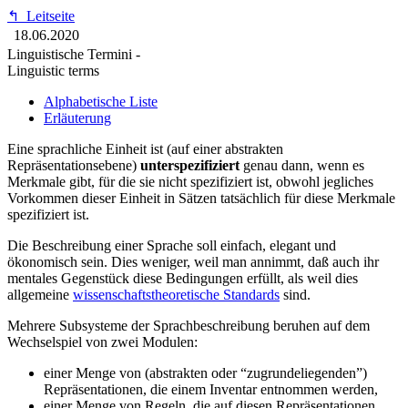
↰
Leitseite
18.06.2020
Linguistische Termini -
Linguistic terms
Alphabetische Liste
Erläuterung
Eine sprachliche Einheit ist (auf einer abstrakten
Repräsentationsebene)
unterspezifiziert
genau dann, wenn es
Merkmale gibt, für die sie nicht spezifiziert ist, obwohl jegliches
Vorkommen dieser Einheit in Sätzen tatsächlich für diese Merkmale
spezifiziert ist.
Die Beschreibung einer Sprache soll einfach, elegant und
ökonomisch sein. Dies weniger, weil man annimmt, daß auch ihr
mentales Gegenstück diese Bedingungen erfüllt, als weil dies
allgemeine
wissenschaftstheoretische Standards
sind.
Mehrere Subsysteme der Sprachbeschreibung beruhen auf dem
Wechselspiel von zwei Modulen:
einer Menge von (abstrakten oder “zugrundeliegenden”)
Repräsentationen, die einem Inventar entnommen werden,
einer Menge von Regeln, die auf diesen Repräsentationen