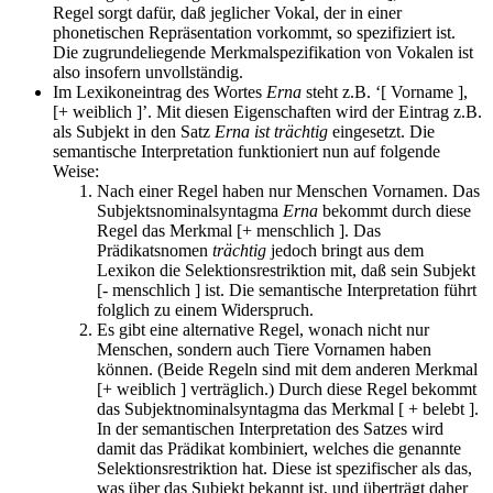
Regel sorgt dafür, daß jeglicher Vokal, der in einer
phonetischen Repräsentation vorkommt, so spezifiziert ist.
Die zugrundeliegende Merkmalspezifikation von Vokalen ist
also insofern unvollständig.
Im Lexikoneintrag des Wortes
Erna
steht z.B. ‘[ Vorname ],
[+ weiblich ]’. Mit diesen Eigenschaften wird der Eintrag z.B.
als Subjekt in den Satz
Erna ist trächtig
eingesetzt. Die
semantische Interpretation funktioniert nun auf folgende
Weise:
Nach einer Regel haben nur Menschen Vornamen. Das
Subjektsnominalsyntagma
Erna
bekommt durch diese
Regel das Merkmal [+ menschlich ]. Das
Prädikatsnomen
trächtig
jedoch bringt aus dem
Lexikon die Selektionsrestriktion mit, daß sein Subjekt
[- menschlich ] ist. Die semantische Interpretation führt
folglich zu einem Widerspruch.
Es gibt eine alternative Regel, wonach nicht nur
Menschen, sondern auch Tiere Vornamen haben
können. (Beide Regeln sind mit dem anderen Merkmal
[+ weiblich ] verträglich.) Durch diese Regel bekommt
das Subjektnominalsyntagma das Merkmal [ + belebt ].
In der semantischen Interpretation des Satzes wird
damit das Prädikat kombiniert, welches die genannte
Selektionsrestriktion hat. Diese ist spezifischer als das,
was über das Subjekt bekannt ist, und überträgt daher