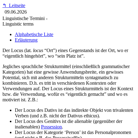
↰
Leitseite
09.06.2026
Linguistische Termini -
Linguistic terms
Alphabetische Liste
Erläuterung
Der Locus (lat.
locus
“Ort”) eines Gegenstands ist der Ort, wo er
“eigentlich hingehört”, wo “sein Platz ist”.
Jegliches sprachliche Strukturmittel (einschließlich grammatischer
Kategorien) hat eine gewisse Anwendungsbreite, ein gewisses
Potential, sich mit anderen Strukturmitteln syntagmatisch zu
kombinieren. D.h. es tritt in verschiedenen Kontexten oder
Verwendungen auf. Der Locus eines Strukturmittels ist der Kontext
bzw. die Verwendung, wofür es “eigentlich gemacht” und wo es
motiviert ist. Z.B.:
Der Locus des Dativs ist das indirekte Objekt von trivalenten
Verben (und z.B. nicht der Dativus ethicus).
Der Locus des Genitivs ist die alienable (gegenüber der
inalienablen)
Possession
.
Der Locus der Kategorie ‘Person’ ist das Personalpronomen
(und nicht z.B. das Possessivaffix).