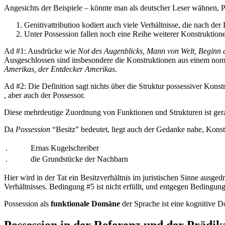
Angesichts der Beispiele
–
könnte man als deutscher Leser wähnen, Pos
Genitivattribution kodiert auch viele Verhältnisse, die nach der 
Unter Possession fallen noch eine Reihe weiterer Konstruktion
Ad #1: Ausdrücke wie
Not des Augenblicks, Mann von Welt, Beginn 
Ausgeschlossen sind insbesondere die Konstruktionen aus einem nomi
Amerikas, der Entdecker Amerikas
.
Ad #2: Die Definition sagt nichts über die Struktur possessiver Kon
, aber auch der Possessor.
Diese mehrdeutige Zuordnung von Funktionen und Strukturen ist gerad
Da
Possession
“Besitz” bedeutet, liegt auch der Gedanke nahe, Kons
.
Ernas Kugelschreiber
.
die Grundstücke der Nachbarn
Hier wird in der Tat ein Besitzverhältnis im juristischen Sinne ausg
Verhältnisses. Bedingung #5 ist nicht erfüllt, und entgegen Bedingung 
Possession als
funktionale Domäne
der Sprache ist eine kognitive Do
Possession in der Referenz und der Prädik