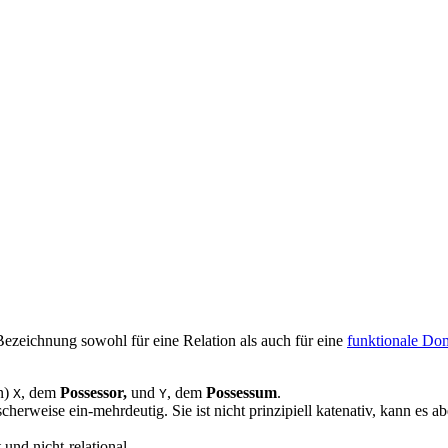
ie Bezeichnung sowohl für eine Relation als auch für eine
funktionale Do
n)
, dem
Possessor,
und
, dem
Possessum
.
X
Y
scherweise ein-mehrdeutig. Sie ist nicht prinzipiell katenativ, kann es 
 und nicht-relational.