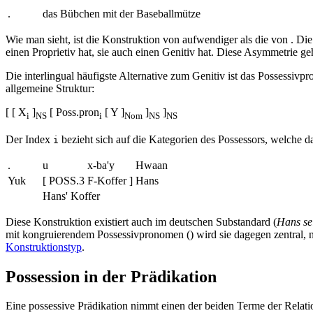
.
das Bübchen mit der Baseballmütze
Wie man sieht, ist die Konstruktion von
aufwendiger als die von
. Di
einen Proprietiv hat, sie auch einen Genitiv hat. Diese Asymmetrie g
Die interlingual häufigste Alternative zum Genitiv ist das Possessiv
allgemeine Struktur:
[ [ X
]
[ Poss.pron
[ Y ]
]
]
i
NS
i
Nom
NS
NS
Der Index
bezieht sich auf die Kategorien des Possessors, welche
i
.
u
x-ba'y
Hwaan
Yuk
[ POSS.3
F-Koffer ]
Hans
Hans' Koffer
Diese Konstruktion existiert auch im deutschen Substandard (
Hans se
mit kongruierendem Possessivpronomen (
) wird sie dagegen zentral,
Konstruktionstyp
.
Possession in der Prädikation
Eine possessive Prädikation nimmt einen der beiden Terme der Relati