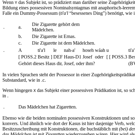
Wenn
das Subjekt ist, so prädiziert man darüber seine Zugehörigkei
Y
Bildung eines possessiven Nominalsyntagmas mit anaphorisch-leerem
Falle ein Dummy-Possessum (
ti'a'l
“besessenes Ding”) benötigt, wie 
Die Zigarette gehört dem
.
a.
Mädelchen.
b.
Die Zigarette ist Ernas.
c.
Die Zigarette ist dem Mädelchen.
.
A
ti'a'l
le
nah-a'
hoseh
wáah
u
ti'a'
[ POSS.2
Besitz ]
DEF
Haus-D1
Josef
oder
[ [ POSS.3
Bes
Gehört dieses Haus dir, Josef, oder ihm?
(BV
In vielen Sprachen steht der Possessor in einer Zugehörigkeitsprädik
Substandard, wie in
.c
.
Wenn hingegen
das Subjekt einer possessiven Prädikation ist, so s
X
in
.
.
Das Mädelchen hat Zigaretten.
Ebenso wie die beiden nominalen possessiven Konstruktionen und somi
konvers. Und ähnlich wie dort der Kasus ist hier dasjenige Verb, 
Besitzzuschreibung mit Konstruktionen, die buchstäblich mit
(bei) d
das Mädelchen ist mit Zigaretten
wiederzugeben wären. Hier wird also 