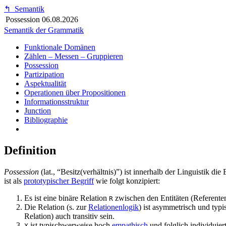
↰
Semantik
Possession
06.08.2026
Semantik der Grammatik
Funktionale Domänen
Zählen – Messen – Gruppieren
Possession
Partizipation
Aspektualität
Operationen über Propositionen
Informationsstruktur
Junction
Bibliographie
Definition
Possession
(lat., “Besitz(verhältnis)”) ist innerhalb der Linguistik d
ist als
prototypischer Begriff
wie folgt konzipiert:
Es ist eine binäre Relation
zwischen den Entitäten (Referente
R
Die Relation (s. zur
Relationenlogik
) ist asymmetrisch und typi
Relation) auch transitiv sein.
ist typischwerweise hoch
empathisch
und folglich individuiert
X