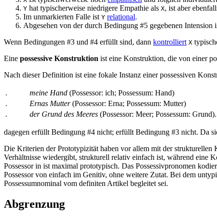
hat typischerweise niedrigere Empathie als
, ist aber ebenfa
Y
X
Im unmarkierten Falle ist
relational
.
Y
Abgesehen von der durch Bedingung #5 gegebenen Intension is
Wenn Bedingungen #3 und #4 erfüllt sind, dann
kontrolliert
typisch
X
Eine
possessive Konstruktion
ist eine Konstruktion, die von einer po
Nach dieser Definition ist
eine fokale Instanz einer possessiven Konst
.
meine Hand
(Possessor: ich; Possessum: Hand)
.
Ernas Mutter
(Possessor: Erna; Possessum: Mutter)
.
der Grund des Meeres
(Possessor: Meer; Possessum: Grund).
dagegen erfüllt Bedingung #4 nicht;
erfüllt Bedingung #3 nicht. Da s
Die Kriterien der Prototypizität haben vor allem mit der strukturellen
Verhältnisse wiedergibt, strukturell relativ einfach ist, während ein
Possessor in
ist maximal prototypisch. Das Possessivpronomen kodiert
Possessor von
einfach im Genitiv, ohne weitere Zutat. Bei dem unty
Possessumnominal vom definiten Artikel begleitet sei.
Abgrenzung