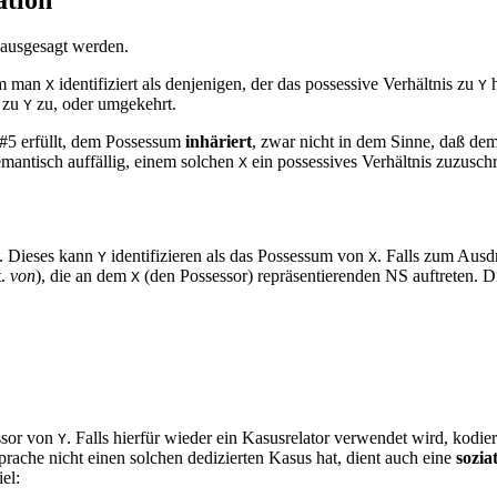
 ausgesagt werden.
dem man
identifiziert
als denjenigen, der das possessive Verhältnis zu
h
X
Y
s zu
zu,
oder umgekehrt.
Y
 #5 erfüllt, dem Possessum
inhäriert
, zwar nicht in dem Sinne, daß de
semantisch auffällig, einem solchen
ein possessives Verhältnis zuzusch
X
. Dieses kann
identifizieren als das Possessum von
. Falls zum Ausd
Y
X
t.
von
), die an dem
(den Possessor) repräsentierenden NS auftreten. Di
X
essor von
. Falls hierfür wieder ein Kasusrelator verwendet wird, kodie
Y
rache nicht einen solchen dedizierten Kasus hat, dient auch eine
sozia
iel: