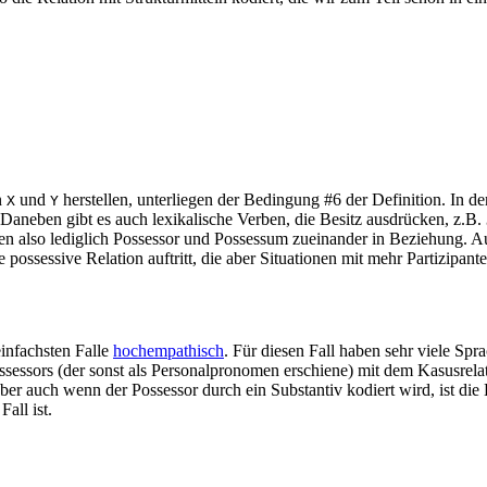
n
und
herstellen, unterliegen der Bedingung #6 der Definition. In de
X
Y
 Daneben gibt es auch lexikalische Verben, die Besitz ausdrücken, z.B.
zen also lediglich Possessor und Possessum zueinander in Beziehung. 
e possessive Relation auftritt, die aber Situationen mit mehr Partizipant
infachsten Falle
hochempathisch
. Für diesen Fall haben sehr viele Spr
sessors (der sonst als Personalpronomen erschiene) mit dem Kasusrelato
ber auch wenn der Possessor durch ein Substantiv kodiert wird, ist di
all ist.