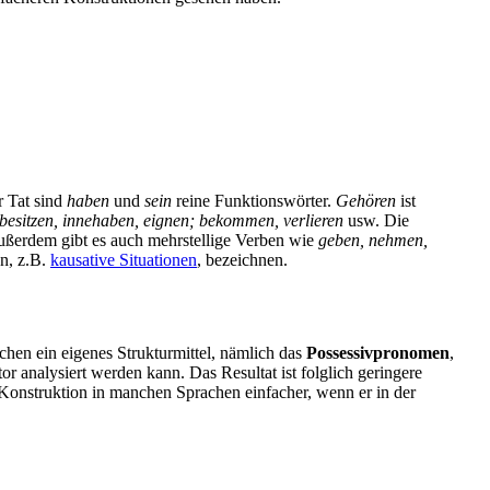
r Tat sind
haben
und
sein
reine Funktionswörter.
Gehören
ist
besitzen, innehaben, eignen; bekommen, verlieren
usw. Die
Außerdem gibt es auch mehrstellige Verben wie
geben, nehmen,
en, z.B.
kausative Situationen
, bezeichnen.
achen ein eigenes Strukturmittel, nämlich das
Possessivpronomen
,
r analysiert werden kann. Das Resultat ist folglich geringere
e Konstruktion in manchen Sprachen einfacher, wenn er in der