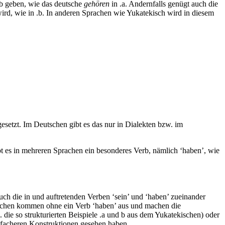
b geben, wie das deutsche
gehören
in
.a
. Andernfalls genügt auch die
ird, wie in
.b
. In anderen Sprachen wie Yukatekisch wird in diesem
esetzt. Im Deutschen gibt es das nur in Dialekten bzw. im
t es in mehreren Sprachen ein besonderes Verb, nämlich ‘haben’, wie
uch die in
und
auftretenden Verben ‘sein’ und ‘haben’ zueinander
rachen kommen ohne ein Verb ‘haben’ aus und machen die
. die so strukturierten Beispiele
.a und b
aus dem Yukatekischen) oder
infacheren Konstruktionen gesehen haben.