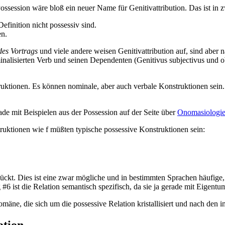
session wäre bloß ein neuer Name für Genitivattribution. Das ist in zw
Definition nicht possessiv sind.
en.
des Vortrags
und viele andere weisen Genitivattribution auf, sind aber n
nalisierten Verb und seinen Dependenten (Genitivus subjectivus und ob
struktionen. Es können nominale, aber auch verbale Konstruktionen se
e mit Beispielen aus der Possession auf der Seite über
Onomasiologie
truktionen wie
f müßten typische possessive Konstruktionen sein:
edrückt. Dies ist eine zwar mögliche und in bestimmten Sprachen häufige
#6 ist die Relation semantisch spezifisch, da sie ja gerade mit Eigentum
mäne, die sich um die possessive Relation kristallisiert und nach den 
ation