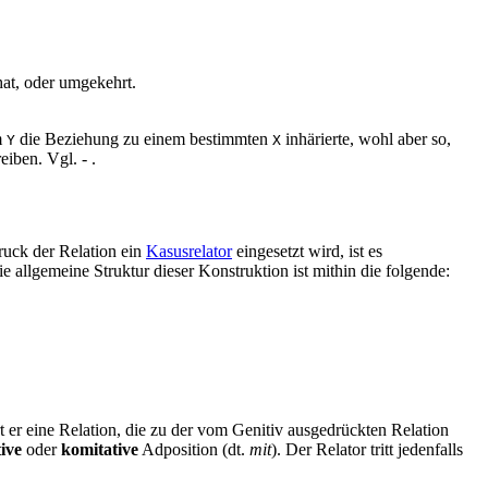
at, oder umgekehrt.
m
die Beziehung zu einem bestimmten
inhärierte, wohl aber so,
Y
X
reiben. Vgl.
-
.
ruck der Relation ein
Kasusrelator
eingesetzt wird, ist es
e allgemeine Struktur dieser Konstruktion ist mithin die folgende:
rt er eine Relation, die zu der vom Genitiv ausgedrückten Relation
tive
oder
komitative
Adposition (dt.
mit
). Der Relator tritt jedenfalls