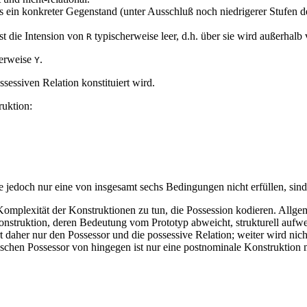
lls ein konkreter Gegenstand (unter Ausschluß noch niedrigerer Stufen d
t die Intension von
typischerweise leer, d.h. über sie wird außerhalb
R
erweise
.
Y
ssessiven Relation konstituiert wird.
ruktion:
ie jedoch nur eine von insgesamt sechs Bedingungen nicht erfüllen, sin
 Komplexität der Konstruktionen zu tun, die Possession kodieren. Allgeme
e Konstruktion, deren Bedeutung vom Prototyp abweicht, strukturell aufwe
 daher nur den Possessor und die possessive Relation; weiter wird nich
pischen Possessor von
hingegen ist nur eine postnominale Konstruktion m