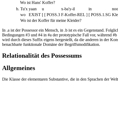
Wo ist Hans' Koffer?
b.
Tu'x
yaan
u
x-ba'y-il
in
noo
wo
EXIST
[ [ POSS.3
F-Koffer-REL ]
[ POSS.1.SG
Kle
Wo ist der Koffer für meine Kleider?
In
.a
ist der Possessor ein Mensch, in
.b
ist es ein Gegenstand. Folglic
Bedingungen #3 und #4 in #a der prototypische Fall vor, während #b 
wird durch dieses Suffix eigens hergestellt, da die anderen in der 
benachbarte funktionale Domäne der Begriffsmodifikation.
Relationalität des Possessums
Allgemeines
Die Klasse der elementaren Substantive, die in den Sprachen der Welt