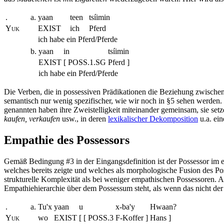
.
a.
yaan
teen
tsíimin
Yuk
EXIST
ich
Pferd
ich habe ein Pferd/Pferde
b.
yaan
in
tsíimin
EXIST
[ POSS.1.SG
Pferd ]
ich habe ein Pferd/Pferde
Die Verben, die in possessiven Prädikationen die Beziehung zwische
semantisch nur wenig spezifischer, wie wir noch in §5 sehen werden.
genannten haben ihre Zweistelligkeit miteinander gemeinsam, sie set
kaufen, verkaufen
usw., in deren
lexikalischer Dekomposition
u.a. ein
Empathie des Possessors
Gemäß Bedingung #3 in der Eingangsdefinition ist der Possessor im e
welches bereits
zeigte und welches als morphologische Fusion des Pos
strukturelle Komplexität als bei weniger empathischen Possessoren. A
Empathiehierarchie über dem Possessum steht, als wenn das nicht der F
.
a.
Tu'x
yaan
u
x-ba'y
Hwaan?
Yuk
wo
EXIST
[ [ POSS.3
F-Koffer ]
Hans ]