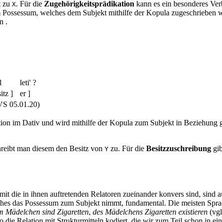
t zu
. Für die
Zugehörigkeitsprädikation
kann es ein besonderes Ver
X
 Possessum, welches dem Subjekt mithilfe der Kopula zugeschrieben w
in
.
l
leti' ?
itz ]
er ]
S 05.01.20)
ation im Dativ und wird mithilfe der Kopula zum Subjekt in Beziehung g
chreibt man diesem den Besitz von
zu. Für die
Besitzzuschreibung
gib
Y
t die in ihnen auftretenden Relatoren zueinander konvers sind, sind a
welches das Possessum zum Subjekt nimmt, fundamental. Die meisten Sp
em Mädelchen sind Zigaretten
,
des Mädelchens Zigaretten existieren
(vgl
die Relation mit Strukturmitteln kodiert, die wir zum Teil schon in e