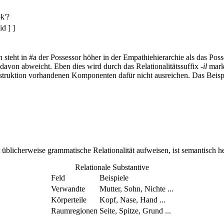
k'?
id ] ]
h steht in #a der Possessor höher in der Empathiehierarchie als das Pos
davon abweicht. Eben dies wird durch das Relationalitätssuffix
-il
marki
Konstruktion vorhandenen Komponenten dafür nicht ausreichen. Das Beis
 üblicherweise grammatische Relationalität aufweisen, ist semantisch h
Relationale Substantive
Feld
Beispiele
Verwandte
Mutter, Sohn, Nichte ...
Körperteile
Kopf, Nase, Hand ...
Raumregionen
Seite, Spitze, Grund ...