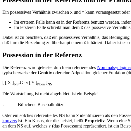
Ein possessives Verhältnis zwischen
und
kann vorausgesetzt oder
X
Y
Im ersteren Falle kann es in der Referenz benutzt werden, in
Im letzteren Falle
schreibt
man dem
das possessive Verhältni
X
Dabei ist zu beachten, daß ein possessives Verhältnis, das Bedingung
daß ihm die Beziehung zu überhaupt einem
inhäriert. Daher ist es 
X
Possession in der Referenz
Die Referenz wird geleistet durch ein referierendes
Nominalsyntagma
typischerweise der
Genitiv
oder eine Adposition gleicher Funktion (d
[ [ X ]
-
Gen
[ Y ]
]
NS
Nom
NS
Die Wortstellung ist nicht abgebildet.
ist ein Beispiel.
.
Bübchens Baseballmütze
Oder ein solches referentielles NS kann
identifizieren als den Poss
X
konvers
ist. Ein Kasus, der dies leistet, heißt
Proprietiv
. Wenn eine Sp
an dem NS auf, welches
(das Possessum) repräsentiert.
ist ein Beisp
Y