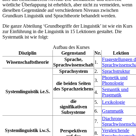
wörtliche Überlappung ist erheblich, aber nicht zu vermeiden, wenn
dieselben Gegenstände auf verschiedenen Niveaus zwischen
Grundkurs Linguistik und Sprachtheorie behandelt werden.
Die ganze Abteilung ‘Grundbegriffe der Linguistik’ ist wie ein Kurs
zur Einführung in die Linguistik in 15 Lektionen gestaltet. Die
Systematik ist wie folgt:
Aufbau des Kurses
Disziplin
Gegenstand
Nr.
Lektion
Sprache,
Fragestellungen d
Wissenschaftstheorie
1.
Sprachwissenschaft
Sprachwissenscha
Sprachsystem
2.
Sprachstruktur
Phonetik und
3.
Phonologie
die beiden Seiten
des Sprachzeichens
Semantik und
Systemlinguistik i.e.S.
4.
Pragmatik
die
5.
Lexikologie
signifikativen
6.
Grammatik
Subsysteme
Diachrone
7.
Sprachwissenscha
Systemlinguistik i.w.S.
Vergleichende
Perspektiven
8.
Sprachwissenscha