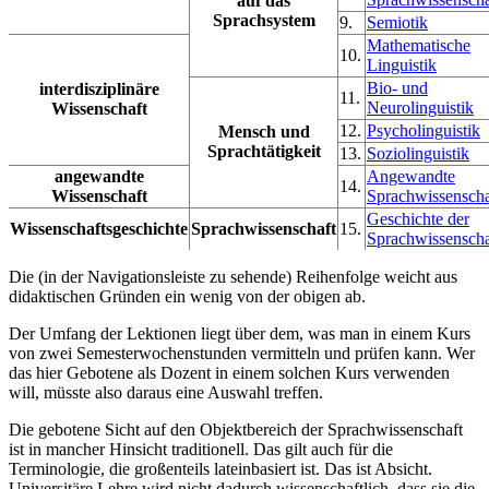
auf das
Sprachsystem
9.
Semiotik
Mathematische
10.
Linguistik
Bio- und
interdisziplinäre
11.
Neurolinguistik
Wissenschaft
12.
Psycholinguistik
Mensch und
Sprachtätigkeit
13.
Soziolinguistik
angewandte
Angewandte
14.
Wissenschaft
Sprachwissenscha
Geschichte der
Wissenschaftsgeschichte
Sprachwissenschaft
15.
Sprachwissenscha
Die (in der Navigationsleiste zu sehende) Reihenfolge weicht aus
didaktischen Gründen ein wenig von der obigen ab.
Der Umfang der Lektionen liegt über dem, was man in einem Kurs
von zwei Semesterwochenstunden vermitteln und prüfen kann. Wer
das hier Gebotene als Dozent in einem solchen Kurs verwenden
will, müsste also daraus eine Auswahl treffen.
Die gebotene Sicht auf den Objektbereich der Sprachwissenschaft
ist in mancher Hinsicht traditionell. Das gilt auch für die
Terminologie, die großenteils lateinbasiert ist. Das ist Absicht.
Universitäre Lehre wird nicht dadurch wissenschaftlich, dass sie die