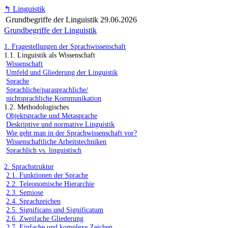
↰
Linguistik
Grundbegriffe der Linguistik
29.06.2026
Grundbegriffe der Linguistik
1. Fragestellungen der Sprachwissenschaft
1.1. Linguistik als Wissenschaft
Wissenschaft
Umfeld und Gliederung der Linguistik
Sprache
Sprachliche/parasprachliche/
nichtsprachliche Kommunikation
1.2. Methodologisches
Objektsprache und Metasprache
Deskriptive und normative Linguistik
Wie geht man in der Sprachwissenschaft vor?
Wissenschaftliche Arbeitstechniken
Sprachlich vs. linguistisch
2. Sprachstruktur
2.1. Funktionen der Sprache
2.2. Teleonomische Hierarchie
2.3. Semiose
2.4. Sprachzeichen
2.5. Significans und Significatum
2.6. Zweifache Gliederung
2.7. Einfache und komplexe Zeichen