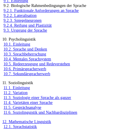
9.1. Einleitung
9.2. Biologische Rahmenbedingungen der Sprache
9.2.1. Funktionale Anforderungen an Sprache
9.2.2. Lateralisation
9.2.3. Spiegelneuronen
9.2.4. Reifung und Plastizität
9.3. Ursprung der Sprache
10. Psycholinguistik
10.1. Einleitung
10.2. Sprache und Denken
10.3. Sprachbeherrschung
10.4. Mentales Sprachsystem
10.5. Redeerzeugung und Redeverstehen
10.6. Primärspracherwerb
10.7. Sekundärspracherwerb
11. Soziolinguistik
11.1. Einleitung
11.2. Variation
11.3. Soziologie einer Sprache als ganzer
11.4. Varietäten einer Sprache
11.5. Gesprächsanalyse
11.6. Soziolinguistik und Nachbardisziplinen
12. Mathematische Linguistik
12.1. Sprachstatistik