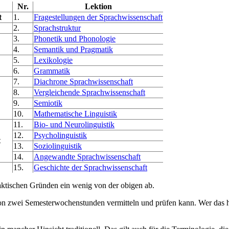
Nr.
Lektion
t
1.
Fragestellungen der Sprachwissenschaft
2.
Sprachstruktur
3.
Phonetik und Phonologie
4.
Semantik und Pragmatik
5.
Lexikologie
6.
Grammatik
7.
Diachrone Sprachwissenschaft
8.
Vergleichende Sprachwissenschaft
9.
Semiotik
10.
Mathematische Linguistik
11.
Bio- und Neurolinguistik
12.
Psycholinguistik
t
13.
Soziolinguistik
14.
Angewandte Sprachwissenschaft
15.
Geschichte der Sprachwissenschaft
daktischen Gründen ein wenig von der obigen ab.
n zwei Semesterwochenstunden vermitteln und prüfen kann. Wer das h