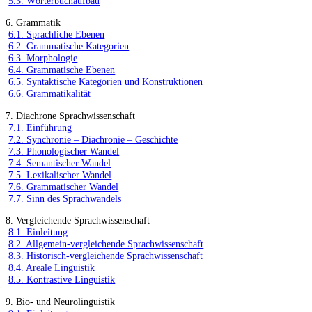
5.3. Wörterbuchaufbau
6. Grammatik
6.1. Sprachliche Ebenen
6.2. Grammatische Kategorien
6.3. Morphologie
6.4. Grammatische Ebenen
6.5. Syntaktische Kategorien und Konstruktionen
6.6. Grammatikalität
7. Diachrone Sprachwissenschaft
7.1. Einführung
7.2. Synchronie – Diachronie – Geschichte
7.3. Phonologischer Wandel
7.4. Semantischer Wandel
7.5. Lexikalischer Wandel
7.6. Grammatischer Wandel
7.7. Sinn des Sprachwandels
8. Vergleichende Sprachwissenschaft
8.1. Einleitung
8.2. Allgemein-vergleichende Sprachwissenschaft
8.3. Historisch-vergleichende Sprachwissenschaft
8.4. Areale Linguistik
8.5. Kontrastive Linguistik
9. Bio- und Neurolinguistik