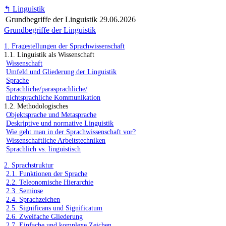
↰
Linguistik
Grundbegriffe der Linguistik
29.06.2026
Grundbegriffe der Linguistik
1. Fragestellungen der Sprachwissenschaft
1.1. Linguistik als Wissenschaft
Wissenschaft
Umfeld und Gliederung der Linguistik
Sprache
Sprachliche/parasprachliche/
nichtsprachliche Kommunikation
1.2. Methodologisches
Objektsprache und Metasprache
Deskriptive und normative Linguistik
Wie geht man in der Sprachwissenschaft vor?
Wissenschaftliche Arbeitstechniken
Sprachlich vs. linguistisch
2. Sprachstruktur
2.1. Funktionen der Sprache
2.2. Teleonomische Hierarchie
2.3. Semiose
2.4. Sprachzeichen
2.5. Significans und Significatum
2.6. Zweifache Gliederung
2.7. Einfache und komplexe Zeichen