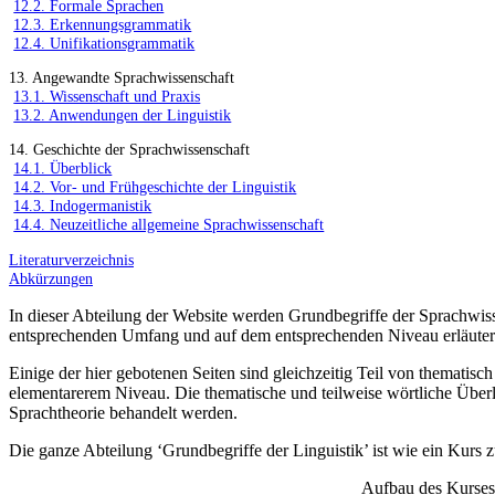
12.2. Formale Sprachen
12.3. Erkennungsgrammatik
12.4. Unifikationsgrammatik
13. Angewandte Sprachwissenschaft
13.1. Wissenschaft und Praxis
13.2. Anwendungen der Linguistik
14. Geschichte der Sprachwissenschaft
14.1. Überblick
14.2. Vor- und Frühgeschichte der Linguistik
14.3. Indogermanistik
14.4. Neuzeitliche allgemeine Sprachwissenschaft
Literaturverzeichnis
Abkürzungen
In dieser Abteilung der Website werden Grundbegriffe der Sprachwisse
entsprechenden Umfang und auf dem entsprechenden Niveau erläuter
Einige der hier gebotenen Seiten sind gleichzeitig Teil von thematis
elementarerem Niveau. Die thematische und teilweise wörtliche Über
Sprachtheorie behandelt werden.
Die ganze Abteilung ‘Grundbegriffe der Linguistik’ ist wie ein Kurs zu
Aufbau des Kurses