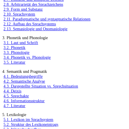
2.8. Arbitrarietät des Sprachzeichens
2.9. Form und Substanz
2.10. Sprachsystem
2.11. Paradigmatische und syntagmatische Relationen
2.12. Aufbau des Sprachsystems
2.13. Semasiologie und Onomasiologie
3. Phonetik und Phonologie
3.1. Laut und Schrift
3.2. Phonetik
3.3. Phonologie
3.4. Phonetik vs. Phonologie
3.5. Literatur
4. Semantik und Pragmatik
4.1. Bedeutungsbegriffe
4.2. Semantische Analyse
4.3. Dargestellte Situation vs. Sprechsituation
4.4. Deixis
4.5. Sprechakte
4.6. Informationsstruktur
4.7. Literatur
5. Lexikologie
5.1. Lexikon im Sprachsystem
5.2. Struktur des Lexikoneintrags