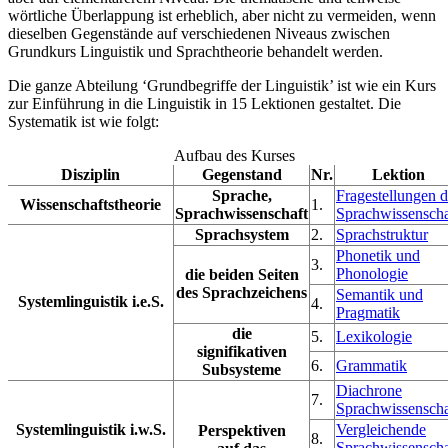
wörtliche Überlappung ist erheblich, aber nicht zu vermeiden, wenn
dieselben Gegenstände auf verschiedenen Niveaus zwischen
Grundkurs Linguistik und Sprachtheorie behandelt werden.
Die ganze Abteilung ‘Grundbegriffe der Linguistik’ ist wie ein Kurs
zur Einführung in die Linguistik in 15 Lektionen gestaltet. Die
Systematik ist wie folgt:
Aufbau des Kurses
Disziplin
Gegenstand
Nr.
Lektion
Sprache,
Fragestellungen d
Wissenschaftstheorie
1.
Sprachwissenschaft
Sprachwissenscha
Sprachsystem
2.
Sprachstruktur
Phonetik und
3.
Phonologie
die beiden Seiten
des Sprachzeichens
Semantik und
Systemlinguistik i.e.S.
4.
Pragmatik
die
5.
Lexikologie
signifikativen
6.
Grammatik
Subsysteme
Diachrone
7.
Sprachwissenscha
Systemlinguistik i.w.S.
Vergleichende
Perspektiven
8.
Sprachwissenscha