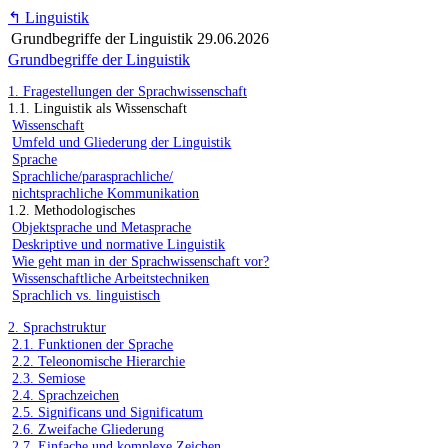
↰
Linguistik
Grundbegriffe der Linguistik
29.06.2026
Grundbegriffe der Linguistik
1. Fragestellungen der Sprachwissenschaft
1.1. Linguistik als Wissenschaft
Wissenschaft
Umfeld und Gliederung der Linguistik
Sprache
Sprachliche/parasprachliche/
nichtsprachliche Kommunikation
1.2. Methodologisches
Objektsprache und Metasprache
Deskriptive und normative Linguistik
Wie geht man in der Sprachwissenschaft vor?
Wissenschaftliche Arbeitstechniken
Sprachlich vs. linguistisch
2. Sprachstruktur
2.1. Funktionen der Sprache
2.2. Teleonomische Hierarchie
2.3. Semiose
2.4. Sprachzeichen
2.5. Significans und Significatum
2.6. Zweifache Gliederung
2.7. Einfache und komplexe Zeichen