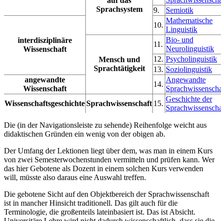
auf das
Sprachsystem
9.
Semiotik
Mathematische
10.
Linguistik
Bio- und
interdisziplinäre
11.
Neurolinguistik
Wissenschaft
12.
Psycholinguistik
Mensch und
Sprachtätigkeit
13.
Soziolinguistik
angewandte
Angewandte
14.
Wissenschaft
Sprachwissenscha
Geschichte der
Wissenschaftsgeschichte
Sprachwissenschaft
15.
Sprachwissenscha
Die (in der Navigationsleiste zu sehende) Reihenfolge weicht aus
didaktischen Gründen ein wenig von der obigen ab.
Der Umfang der Lektionen liegt über dem, was man in einem Kurs
von zwei Semesterwochenstunden vermitteln und prüfen kann. Wer
das hier Gebotene als Dozent in einem solchen Kurs verwenden
will, müsste also daraus eine Auswahl treffen.
Die gebotene Sicht auf den Objektbereich der Sprachwissenschaft
ist in mancher Hinsicht traditionell. Das gilt auch für die
Terminologie, die großenteils lateinbasiert ist. Das ist Absicht.
Universitäre Lehre wird nicht dadurch wissenschaftlich, dass sie die