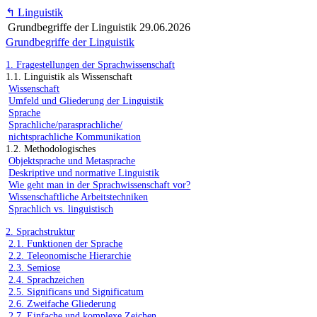
↰
Linguistik
Grundbegriffe der Linguistik
29.06.2026
Grundbegriffe der Linguistik
1. Fragestellungen der Sprachwissenschaft
1.1. Linguistik als Wissenschaft
Wissenschaft
Umfeld und Gliederung der Linguistik
Sprache
Sprachliche/parasprachliche/
nichtsprachliche Kommunikation
1.2. Methodologisches
Objektsprache und Metasprache
Deskriptive und normative Linguistik
Wie geht man in der Sprachwissenschaft vor?
Wissenschaftliche Arbeitstechniken
Sprachlich vs. linguistisch
2. Sprachstruktur
2.1. Funktionen der Sprache
2.2. Teleonomische Hierarchie
2.3. Semiose
2.4. Sprachzeichen
2.5. Significans und Significatum
2.6. Zweifache Gliederung
2.7. Einfache und komplexe Zeichen