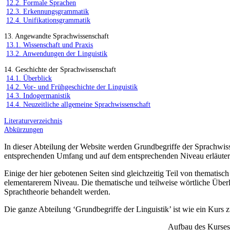
12.2. Formale Sprachen
12.3. Erkennungsgrammatik
12.4. Unifikationsgrammatik
13. Angewandte Sprachwissenschaft
13.1. Wissenschaft und Praxis
13.2. Anwendungen der Linguistik
14. Geschichte der Sprachwissenschaft
14.1. Überblick
14.2. Vor- und Frühgeschichte der Linguistik
14.3. Indogermanistik
14.4. Neuzeitliche allgemeine Sprachwissenschaft
Literaturverzeichnis
Abkürzungen
In dieser Abteilung der Website werden Grundbegriffe der Sprachwisse
entsprechenden Umfang und auf dem entsprechenden Niveau erläuter
Einige der hier gebotenen Seiten sind gleichzeitig Teil von thematis
elementarerem Niveau. Die thematische und teilweise wörtliche Über
Sprachtheorie behandelt werden.
Die ganze Abteilung ‘Grundbegriffe der Linguistik’ ist wie ein Kurs zu
Aufbau des Kurses