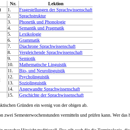
Nr.
Lektion
t
1.
Fragestellungen der Sprachwissenschaft
2.
Sprachstruktur
3.
Phonetik und Phonologie
4.
Semantik und Pragmatik
5.
Lexikologie
6.
Grammatik
7.
Diachrone Sprachwissenschaft
8.
Vergleichende Sprachwissenschaft
9.
Semiotik
10.
Mathematische Linguistik
11.
Bio- und Neurolinguistik
12.
Psycholinguistik
t
13.
Soziolinguistik
14.
Angewandte Sprachwissenschaft
15.
Geschichte der Sprachwissenschaft
daktischen Gründen ein wenig von der obigen ab.
n zwei Semesterwochenstunden vermitteln und prüfen kann. Wer das h