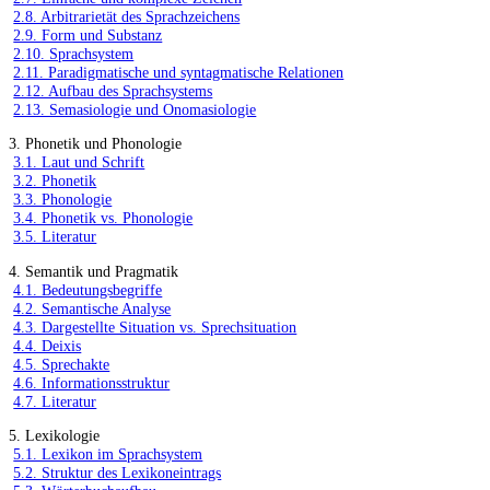
2.8. Arbitrarietät des Sprachzeichens
2.9. Form und Substanz
2.10. Sprachsystem
2.11. Paradigmatische und syntagmatische Relationen
2.12. Aufbau des Sprachsystems
2.13. Semasiologie und Onomasiologie
3. Phonetik und Phonologie
3.1. Laut und Schrift
3.2. Phonetik
3.3. Phonologie
3.4. Phonetik vs. Phonologie
3.5. Literatur
4. Semantik und Pragmatik
4.1. Bedeutungsbegriffe
4.2. Semantische Analyse
4.3. Dargestellte Situation vs. Sprechsituation
4.4. Deixis
4.5. Sprechakte
4.6. Informationsstruktur
4.7. Literatur
5. Lexikologie
5.1. Lexikon im Sprachsystem
5.2. Struktur des Lexikoneintrags