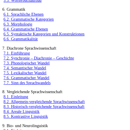
5.3. Wörterbuchaufbau
6. Grammatik
6.1. Sprachliche Ebenen
6.2. Grammatische Kategorien
6.3. Morphologie
6.4. Grammatische Ebenen
6.5. Syntaktische Kategorien und Konstruktionen
6.6. Grammatikalität
7. Diachrone Sprachwissenschaft
7.1. Einführung
7.2. Synchronie – Diachronie – Geschichte
7.3. Phonologischer Wandel
7.4. Semantischer Wandel
7.5. Lexikalischer Wandel
7.6. Grammatischer Wandel
7.7. Sinn des Sprachwandels
8. Vergleichende Sprachwissenschaft
8.1. Einleitung
8.2. Allgemein-vergleichende Sprachwissenschaft
8.3. Historisch-vergleichende Sprachwissenschaft
8.4. Areale Linguistik
8.5. Kontrastive Linguistik
9. Bio- und Neurolinguistik