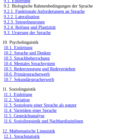
9.1. Einleitung
9.2. Biologische Rahmenbedingungen der Sprache
9.2.1. Funktionale Anforderungen an Sprache
9.2.2. Lateralisation
9.2.3. Spiegelneuronen
9.2.4. Reifung und Plastizität
9.3. Ursprung der Sprache
10. Psycholinguistik
10.1. Einleitung
10.2. Sprache und Denken
10.3. Sprachbeherrschung
10.4. Mentales Sprachsystem
10.5. Redeerzeugung und Redeverstehen
10.6. Primärspracherwerb
10.7. Sekundärspracherwerb
11. Soziolinguistik
11.1. Einleitung
11.2. Variation
11.3. Soziologie einer Sprache als ganzer
11.4. Varietäten einer Sprache
11.5. Gesprächsanalyse
11.6. Soziolinguistik und Nachbardisziplinen
12. Mathematische Linguistik
12.1. Sprachstatistik