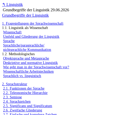
↰
Linguistik
Grundbegriffe der Linguistik
29.06.2026
Grundbegriffe der Linguistik
1. Fragestellungen der Sprachwissenschaft
1.1. Linguistik als Wissenschaft
Wissenschaft
Umfeld und Gliederung der Linguistik
Sprache
Sprachliche/parasprachliche/
nichtsprachliche Kommunikation
1.2. Methodologisches
Objektsprache und Metasprache
Deskriptive und normative Linguistik
Wie geht man in der Sprachwissenschaft vor?
Wissenschaftliche Arbeitstechniken
Sprachlich vs. linguistisch
2. Sprachstruktur
2.1. Funktionen der Sprache
2.2. Teleonomische Hierarchie
2.3. Semiose
2.4. Sprachzeichen
2.5. Significans und Significatum
2.6. Zweifache Gliederung
2.7. Einfache und komplexe Zeichen