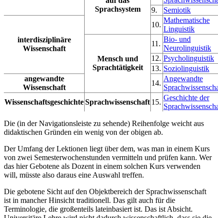
auf das
Sprachsystem
9.
Semiotik
Mathematische
10.
Linguistik
Bio- und
interdisziplinäre
11.
Neurolinguistik
Wissenschaft
12.
Psycholinguistik
Mensch und
Sprachtätigkeit
13.
Soziolinguistik
angewandte
Angewandte
14.
Wissenschaft
Sprachwissenscha
Geschichte der
Wissenschaftsgeschichte
Sprachwissenschaft
15.
Sprachwissenscha
Die (in der Navigationsleiste zu sehende) Reihenfolge weicht aus
didaktischen Gründen ein wenig von der obigen ab.
Der Umfang der Lektionen liegt über dem, was man in einem Kurs
von zwei Semesterwochenstunden vermitteln und prüfen kann. Wer
das hier Gebotene als Dozent in einem solchen Kurs verwenden
will, müsste also daraus eine Auswahl treffen.
Die gebotene Sicht auf den Objektbereich der Sprachwissenschaft
ist in mancher Hinsicht traditionell. Das gilt auch für die
Terminologie, die großenteils lateinbasiert ist. Das ist Absicht.
Universitäre Lehre wird nicht dadurch wissenschaftlich, dass sie die