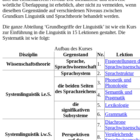
wörtliche Überlappung ist erheblich, aber nicht zu vermeiden, wenn
dieselben Gegenstände auf verschiedenen Niveaus zwischen
Grundkurs Linguistik und Sprachtheorie behandelt werden.
Die ganze Abteilung ‘Grundbegriffe der Linguistik’ ist wie ein Kurs
zur Einführung in die Linguistik in 15 Lektionen gestaltet. Die
Systematik ist wie folgt:
Aufbau des Kurses
Disziplin
Gegenstand
Nr.
Lektion
Sprache,
Fragestellungen d
Wissenschaftstheorie
1.
Sprachwissenschaft
Sprachwissenscha
Sprachsystem
2.
Sprachstruktur
Phonetik und
3.
Phonologie
die beiden Seiten
des Sprachzeichens
Semantik und
Systemlinguistik i.e.S.
4.
Pragmatik
die
5.
Lexikologie
signifikativen
6.
Grammatik
Subsysteme
Diachrone
7.
Sprachwissenscha
Systemlinguistik i.w.S.
Vergleichende
Perspektiven
8.
Sprachwissenscha