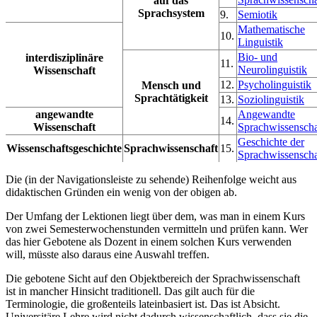
auf das
Sprachsystem
9.
Semiotik
Mathematische
10.
Linguistik
Bio- und
interdisziplinäre
11.
Neurolinguistik
Wissenschaft
12.
Psycholinguistik
Mensch und
Sprachtätigkeit
13.
Soziolinguistik
angewandte
Angewandte
14.
Wissenschaft
Sprachwissenscha
Geschichte der
Wissenschaftsgeschichte
Sprachwissenschaft
15.
Sprachwissenscha
Die (in der Navigationsleiste zu sehende) Reihenfolge weicht aus
didaktischen Gründen ein wenig von der obigen ab.
Der Umfang der Lektionen liegt über dem, was man in einem Kurs
von zwei Semesterwochenstunden vermitteln und prüfen kann. Wer
das hier Gebotene als Dozent in einem solchen Kurs verwenden
will, müsste also daraus eine Auswahl treffen.
Die gebotene Sicht auf den Objektbereich der Sprachwissenschaft
ist in mancher Hinsicht traditionell. Das gilt auch für die
Terminologie, die großenteils lateinbasiert ist. Das ist Absicht.
Universitäre Lehre wird nicht dadurch wissenschaftlich, dass sie die