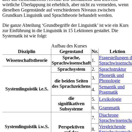
wörtliche Überlappung ist erheblich, aber nicht zu vermeiden, wenn
dieselben Gegenstände auf verschiedenen Niveaus zwischen
Grundkurs Linguistik und Sprachtheorie behandelt werden.
Die ganze Abteilung ‘Grundbegriffe der Linguistik’ ist wie ein Kurs
zur Einführung in die Linguistik in 15 Lektionen gestaltet. Die
Systematik ist wie folgt:
Aufbau des Kurses
Disziplin
Gegenstand
Nr.
Lektion
Sprache,
Fragestellungen d
Wissenschaftstheorie
1.
Sprachwissenschaft
Sprachwissenscha
Sprachsystem
2.
Sprachstruktur
Phonetik und
3.
Phonologie
die beiden Seiten
des Sprachzeichens
Semantik und
Systemlinguistik i.e.S.
4.
Pragmatik
die
5.
Lexikologie
signifikativen
6.
Grammatik
Subsysteme
Diachrone
7.
Sprachwissenscha
Systemlinguistik i.w.S.
Vergleichende
Perspektiven
8.
Sprachwissenscha