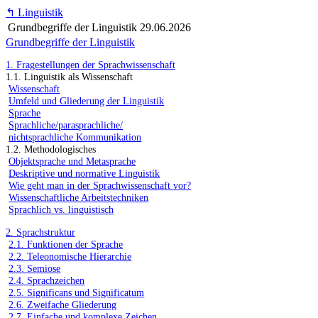
↰
Linguistik
Grundbegriffe der Linguistik
29.06.2026
Grundbegriffe der Linguistik
1. Fragestellungen der Sprachwissenschaft
1.1. Linguistik als Wissenschaft
Wissenschaft
Umfeld und Gliederung der Linguistik
Sprache
Sprachliche/parasprachliche/
nichtsprachliche Kommunikation
1.2. Methodologisches
Objektsprache und Metasprache
Deskriptive und normative Linguistik
Wie geht man in der Sprachwissenschaft vor?
Wissenschaftliche Arbeitstechniken
Sprachlich vs. linguistisch
2. Sprachstruktur
2.1. Funktionen der Sprache
2.2. Teleonomische Hierarchie
2.3. Semiose
2.4. Sprachzeichen
2.5. Significans und Significatum
2.6. Zweifache Gliederung
2.7. Einfache und komplexe Zeichen